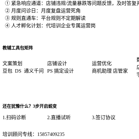
① 紧急响应通道：店铺违规/流量暴跌等问题反馈，及时答复
② 月度问诊日：月度复盘运营死角
③ 规则直通车：平台规则不定期解读
④ 人才孵化计划：代培训企业专属运营岗
教辅工具包矩阵
文案策划
店铺设计
运营优化
豆包 DS 通义千问
PS 搞定设计
商机助理 店管家
还在犹豫什么？3步开启蜕变
1.扫码诊断
2.直播试听
3.签订协议
培训顾问专线：15857409235