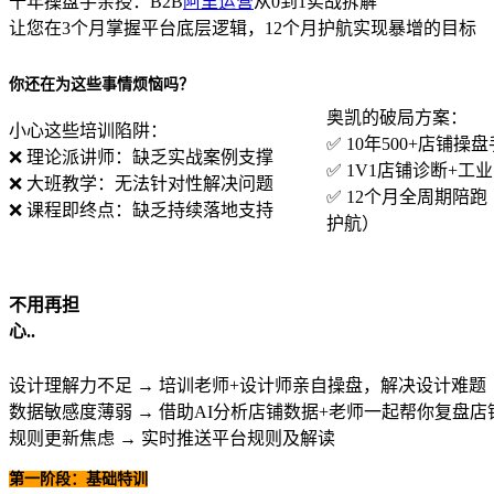
十年操盘手亲授：B2B
阿里运营
从0到1实战拆解
让您在3个月掌握平台底层逻辑，12个月护航实现暴增的目标
你还在为这些事情烦恼吗？
奥凯的破局方案：
小心这些培训陷阱：
✅ 10年500+店铺操
❌ 理论派讲师：缺乏实战案例支撑
✅ 1V1店铺诊断+
❌ 大班教学：无法针对性解决问题
✅ 12个月全周期陪跑
❌ 课程即终点：缺乏持续落地支持
护航）
不用再担
心..
设计理解力不足 → 培训老师+设计师亲自操盘，解决设计难题
数据敏感度薄弱 → 借助AI分析店铺数据+老师一起帮你复盘店
规则更新焦虑 → 实时推送平台规则及解读
第一阶段：基础特训