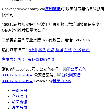
Copyright©www.ohkey.cn(
复制链接
)宁波奥凯盛鼎信息科技有
限公司
1688代运营哪家好？宁波工厂短视频运营培训报价是多少？
GEO搜索推荐质量怎么样？
宁波奥凯盛鼎专业承接1688代运营，电话:15857409235
热门城市推广：
鄞州
北仑
海曙
慈溪
余姚
奉化
镇海
备案号：
浙ICP备18054265号-3
浙ICP备18054265号-3 公安备案号：
浙公网安备
33021202003420号
公安备案号：
浙公网安备
33021202003419号
Powered by
筑巢ECMS
一键拨号
产品项目
新闻资讯
返回首页