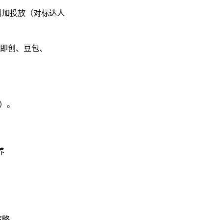
抖加投放（对标达人
即创、豆包、
）。
。
养
。
策略。