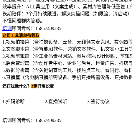
效率提升：AI工具应用（文案生成）、素材库管理降低重复工
长期陪伴：3个月持续跟进，解决实操问题（如限流、冷启动）
不懂问题群内答疑。
培训
顾问专线：15857409235
这份工具清单待领取
1.视频拍摄篇（含拍摄设备、云台、无线领夹麦克风、提词器
2.文案脚本篇（含智能AI软件、营销文案软件、扒文案小工具
3.视频剪辑篇（含工业品素材网站、图片/海报设计网站、剪辑
4.后台管理篇（含创作者中心、企业号后台、巨量广告、抖店
5.数据分析篇（含关键词查询工具、找热点工具、看同行、看
6.直播篇（含电脑直播所需设备、手机直播所需设备、直播数
还在犹豫什么？
3步
开启蜕变
1.扫码诊断
2.直播试听
3.签订协议
培训顾问专线：158574