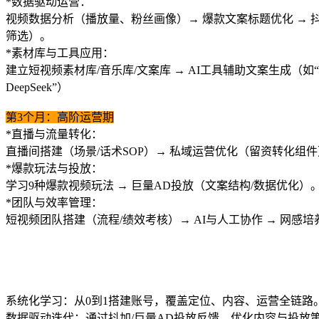
*
数据驱动运营：
视频数据分析（播放量、粉丝画像）
→
爆款文案标题优化
→
筛选）。
*
素材库与工具应用：
建立短视频素材库
/
音乐库
/
文案库
→ AI
工具辅助文案生成（如
“
DeepSeek
”
）
第
3
个月：高阶运营期
*
直播与流量转化：
直播间搭建（场景
/
话术
SOP
）
→
私域运营优化（留资转化组件
*
爆款玩法与投放：
学习
9
种爆款视频玩法
→
巨量
AD
投放（文案结构
/
数据优化）
*
团队与效率管理：
短视频团队搭建（流程
/
绩效考核）
→ AI
与人工协作
→
网感培
系统化学习：从0到1搭建账号，覆盖定位、内容、运营全链路
数据驱动迭代：通过抖加/巨量AD投放反馈，优化内容与投放