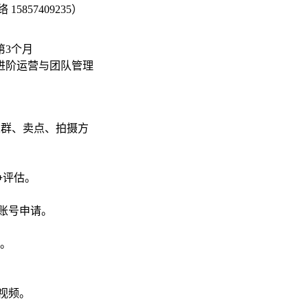
857409235）
第3个月
进阶运营与团队管理
人群、卖点、拍摄方
争评估。
账号申请。
。
视频。