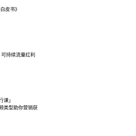
容白皮书》
= 可持续流量红利
行课」
视频类型助你营销获