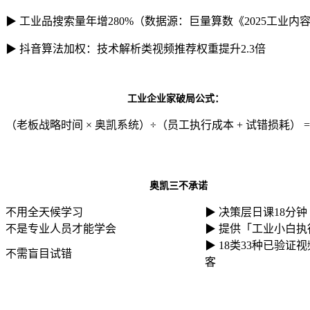
▶ 工业品搜索量年增280%（数据源：巨量算数《2025工业内
▶ 抖音算法加权：技术解析类视频推荐权重提升2.3倍
工业企业家破局公式：
（老板战略时间 × 奥凯系统）÷（员工执行成本 + 试错损耗） 
奥凯三不承诺
不用全天候学习
▶
决策层日课18分钟
不是专业人员才能学会
▶
提供「工业小白执
▶
18
类33种已验证
不需盲目试错
客