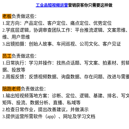
工业品短视频运营
营销获客
你只需要这样做
老板
负责做这些
：
1.定方向：产品定位、客户定位、痛点定位、优势定位
2.学底层逻辑，协调审查团队工作：平台推流逻辑、文案思维
维、用户思维
3.出镜拍摄：创始人故事、车间巡视、公司文化、客户见证
员工
负责做这些：
1.日常执行：学习并操作：找热点话题、写文案、拍素材、剪
据、投放等
2.周报反馈：反馈视频数据、询盘数据、存在问题、改进与需
陪跑老师
负责做这些：
1.输出短视频落地方案：诊断、定位、逻辑、基建、排名、写
矩阵、投流、数据分析、直播、私域等
2.检查日常作业，提出改善建议，并做演示
3.提供运营所需软件（app）、网址及学习文档