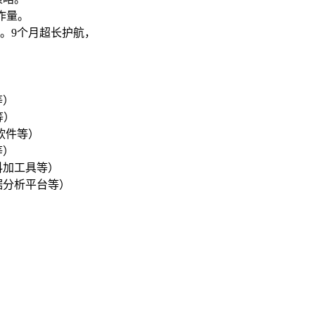
作量。
。9个月超长护航，
等）
等）
软件等）
等）
抖加工具等）
据分析平台等）
09235