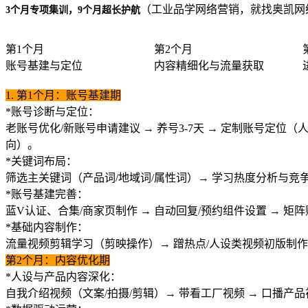
（
工业品学网络营销，就找奥凯网络 15
3个月专项集训，9个月超长护航
第1个月
第2个月
账号基建与定位
内容精细化与流量获取
1.
第
1
个月：账号基建期
*
账号诊断与定位：
老账号优化
/
新账号申请建议
→
养号
3-7
天
→
定制账号定位（
向）。
*
关键词布局：
筛选主关键词（产品词
/
地域词
/
属性词）
→
学习热度分析与竞
*
账号基建完善：
蓝
V
认证、合集
/
商家页制作
→
自动回复
/
预约组件设置
→
矩阵
*
基础内容制作：
流量视频剪辑学习（剪映操作）
→
蹭热点
/
人设类视频初版制作
第
2
个月：内容优化期
*
人设与产品内容深化：
自我介绍视频（文案
/
拍摄
/
剪辑）
→
带看工厂视频
→
口播产品