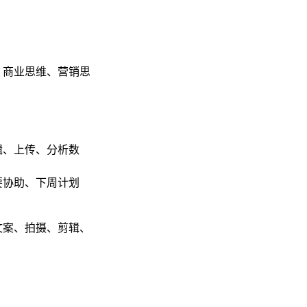
、商业思维、营销思
辑、上传、分析数
要协助、下周计划
文案、拍摄、剪辑、