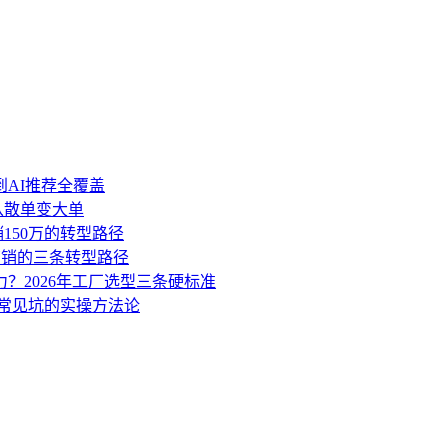
到AI推荐全覆盖
盘从散单变大单
销150万的转型路径
营销的三条转型路径
力？2026年工厂选型三条硬标准
3个常见坑的实操方法论