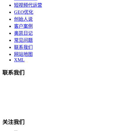
短视频代运营
GEO优化
创始人说
客户案例
奥凯日记
常见问题
联系我们
网站地图
XML
联系我们
总部地址：鄞州商会大厦-南楼
宁波奥凯盛鼎信息科技有限公司
电话:15857409235
关注我们