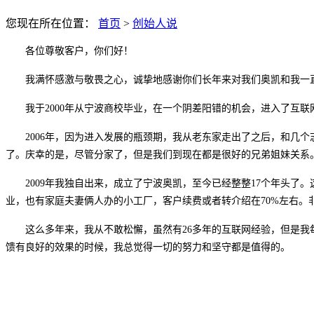
您现在所在位置：
首页
>
创始人说
各位
尊敬客户
，你们好！
我满怀感激与敬畏之心，诚挚地感谢你们长年来对我们奥凯和我一
我于
2000年从宁波商校毕业，在一个阴差阳错的机会，进入了互
2006年，因为进入发展的瓶颈期，我从老东家走出了之后，和几
了。庆幸的是，尽管分家了，但是我们到现在都是很好的兄弟姐妹关系
2009年我独自出来，成立了宁波奥凯，至
今
已经整整
1
7
个年头了。
业
，也有家庭夫妻俩人办的小工厂，客户续费或者转介绍在
70%左右
这么多年来，我从不敢松懈，虽然有
2
6
多年的互联网经验，但是我
馈有良好的效果的时候，我总觉得一切的努力和坚守都是值得的。