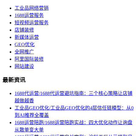
工业品网络营销
1688运营服务
短视频运营服务
店铺装修
新媒体运营
GEO优化
全网推广
阿里国际装修
网站建设
最新资讯
1688代运营/1688代运营避坑指南：三个核心策略让店铺
越做越香
工业品GEO优化/工业品GEO优化的4层信任链模型：从0
到AI推荐全覆盖
1688运营陪跑/1688运营陪跑实战：四大优化动作让询盘
从散单变大单