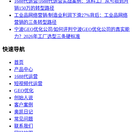
1688代运营/1688代运营实战案例：涂料工厂从亏损到月
销150万的转型路径
工业品网络营销/制造业利润下滑27%背后：工业品网络
营销的三条转型路径
宁波GEO优化公司/如何评判宁波GEO优化公司的真实能
力？2026年工厂选型三条硬标准
快速导航
首页
产品中心
1688代运营
短视频代运营
GEO优化
创始人说
客户案例
奥凯日记
常见问题
联系我们