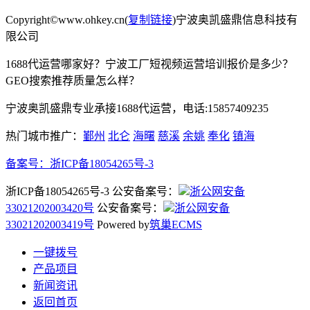
Copyright©www.ohkey.cn(
复制链接
)宁波奥凯盛鼎信息科技有
限公司
1688代运营哪家好？宁波工厂短视频运营培训报价是多少？
GEO搜索推荐质量怎么样？
宁波奥凯盛鼎专业承接1688代运营，电话:15857409235
热门城市推广：
鄞州
北仑
海曙
慈溪
余姚
奉化
镇海
备案号：
浙ICP备18054265号-3
浙ICP备18054265号-3 公安备案号：
浙公网安备
33021202003420号
公安备案号：
浙公网安备
33021202003419号
Powered by
筑巢ECMS
一键拨号
产品项目
新闻资讯
返回首页