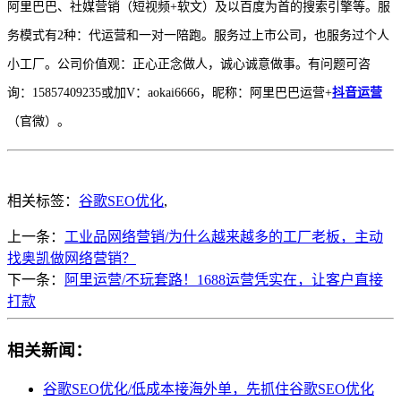
阿里巴巴、社媒营销（短视频+软文）及以百度为首的搜索引擎等。服
务模式有2种：代运营和一对一陪跑。服务过上市公司，也服务过个人
小工厂。公司价值观：正心正念做人，诚心诚意做事。有问题可咨
询：15857409235或加V：aokai6666，昵称：阿里巴巴运营+
抖音运营
（官微）。
相关标签：
谷歌SEO优化
,
上一条：
工业品网络营销/为什么越来越多的工厂老板，主动
找奥凯做网络营销？
下一条：
阿里运营/不玩套路！1688运营凭实在，让客户直接
打款
相关新闻：
谷歌SEO优化/低成本接海外单，先抓住谷歌SEO优化