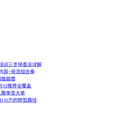
营培训三步排查法详解
类内容+投流组合拳
越做越香
到AI推荐全覆盖
盘从散单变大单
销150万的转型路径