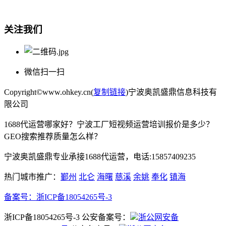
电话:15857409235
关注我们
微信扫一扫
Copyright©www.ohkey.cn(
复制链接
)宁波奥凯盛鼎信息科技有
限公司
1688代运营哪家好？宁波工厂短视频运营培训报价是多少？
GEO搜索推荐质量怎么样？
宁波奥凯盛鼎专业承接1688代运营，电话:15857409235
热门城市推广：
鄞州
北仑
海曙
慈溪
余姚
奉化
镇海
备案号：
浙ICP备18054265号-3
浙ICP备18054265号-3 公安备案号：
浙公网安备