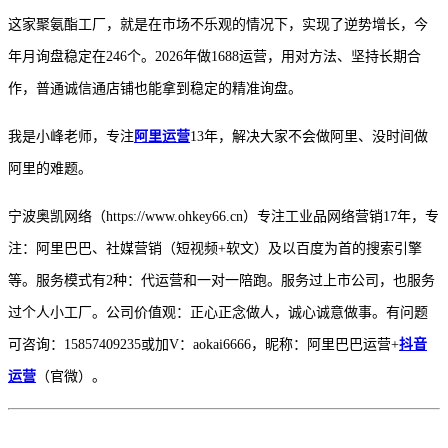
这家聚氨酯工厂，就是在市场不乐观的情况下，实现了逆势增长，今
年月询盘稳定在
246个。2026年做1688运营，用对方法、坚持长期合
作，普通诚信通店铺也能拿到稳定的精准询盘。
我是小峰老师，专注
阿里运营
13年，解决大家不会做阿里、没时间做
阿里的难题。
宁波奥凯网络（
https://www.ohkey66.cn）专注工业品网络营销17年，专
注：阿里巴巴、社媒营销（短视频+软文）及以百度为首的搜索引擎
等。服务模式有2种：代运营和一对一陪跑。服务过上市公司，也服务
过个人小工厂。公司价值观：正心正念做人，诚心诚意做事。有问题
可咨询：15857409235或加V：aokai6666，昵称：阿里巴巴运营+
抖音
运营
（官微）。