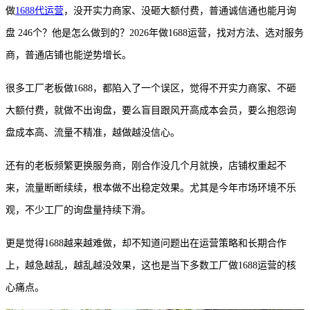
做
1688代运营
，没开实力商家、没砸大额付费，普通诚信通也能月询
盘 246个？他是怎么做到的？2026年做1688运营，找对方法、选对服务
商，普通店铺也能逆势增长。
很多工厂老板做
1688，都陷入了一个误区，觉得不开实力商家、不砸
大额付费，就做不出询盘，要么盲目跟风开高成本会员，要么抱怨询
盘成本高、流量不精准，越做越没信心。
还有的老板频繁更换服务商，刚合作没几个月就换，店铺权重起不
来，流量断断续续，根本做不出稳定效果。尤其是今年市场环境不乐
观，不少工厂的询盘量持续下滑。
更是觉得
1688越来越难做，却不知道问题出在运营策略和长期合作
上，越急越乱，越乱越没效果，这也是当下多数工厂做1688运营的核
心痛点。