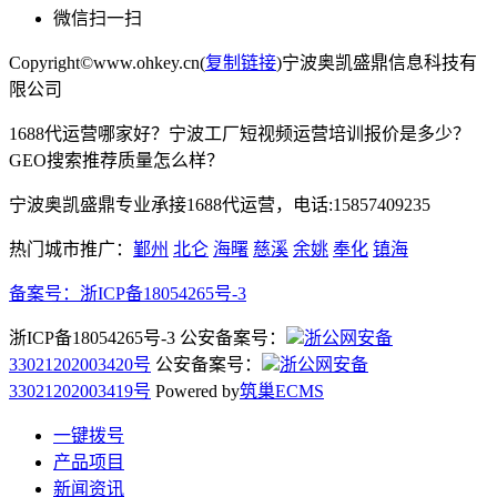
微信扫一扫
Copyright©www.ohkey.cn(
复制链接
)宁波奥凯盛鼎信息科技有
限公司
1688代运营哪家好？宁波工厂短视频运营培训报价是多少？
GEO搜索推荐质量怎么样？
宁波奥凯盛鼎专业承接1688代运营，电话:15857409235
热门城市推广：
鄞州
北仑
海曙
慈溪
余姚
奉化
镇海
备案号：
浙ICP备18054265号-3
浙ICP备18054265号-3 公安备案号：
浙公网安备
33021202003420号
公安备案号：
浙公网安备
33021202003419号
Powered by
筑巢ECMS
一键拨号
产品项目
新闻资讯