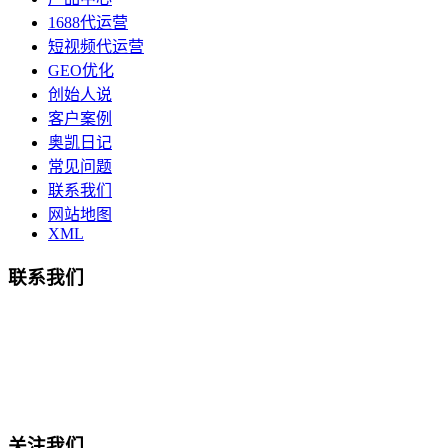
1688代运营
短视频代运营
GEO优化
创始人说
客户案例
奥凯日记
常见问题
联系我们
网站地图
XML
联系我们
总部地址：鄞州商会大厦-南楼
宁波奥凯盛鼎信息科技有限公司
电话:15857409235
关注我们