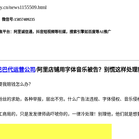
.cn/news1155509.html
信号:15857409235
焦平台：阿里诚信通，抖音短视频等社媒，搜索引擎如百度等AI推广
巴巴代运营公司
/
阿里店铺用字体音乐被告？别慌这样处理
要我赔钱怎么办？
粉丝的求助，各种举报，层出不穷。什么广告法违规、字体侵权、音乐侵
工商局的，只是发发律师函吓唬你的，一律冷处理！别理他，他们就是想