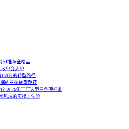
到AI推荐全覆盖
盘从散单变大单
销150万的转型路径
营销的三条转型路径
力？2026年工厂选型三条硬标准
3个常见坑的实操方法论