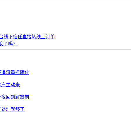
台线下信任直接转线上订单
，晚了吗？
不追流量抓转化
客户主动来
一夜回到解放前
样处理就够了