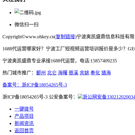
微信扫一扫
Copyright©www.ohkey.cn(
复制链接
)宁波奥凯盛鼎信息科技有
1688代运营哪家好？宁波工厂短视频运营培训报价是多少？G
宁波奥凯盛鼎专业承接1688代运营，电话:15857409235
热门城市推广：
鄞州
北仑
海曙
慈溪
余姚
奉化
镇海
备案号：
浙ICP备18054265号-3
浙ICP备18054265号-3 公安备案号：
浙公网安备33021202003
一键拨号
产品项目
新闻资讯
返回首页