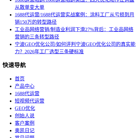
从散单变大单
1688代运营/1688代运营实战案例：涂料工厂从亏损到月
销150万的转型路径
工业品网络营销/制造业利润下滑27%背后：工业品网络
营销的三条转型路径
宁波GEO优化公司/如何评判宁波GEO优化公司的真实能
力？2026年工厂选型三条硬标准
快速导航
首页
产品中心
1688代运营
短视频代运营
GEO优化
创始人说
客户案例
奥凯日记
常见问题