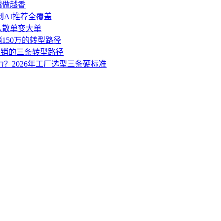
越做越香
到AI推荐全覆盖
盘从散单变大单
销150万的转型路径
营销的三条转型路径
力？2026年工厂选型三条硬标准