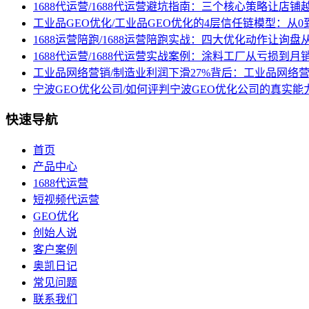
1688代运营/1688代运营避坑指南：三个核心策略让店铺
工业品GEO优化/工业品GEO优化的4层信任链模型：从0
1688运营陪跑/1688运营陪跑实战：四大优化动作让询
1688代运营/1688代运营实战案例：涂料工厂从亏损到月
工业品网络营销/制造业利润下滑27%背后：工业品网络
宁波GEO优化公司/如何评判宁波GEO优化公司的真实能
快速导航
首页
产品中心
1688代运营
短视频代运营
GEO优化
创始人说
客户案例
奥凯日记
常见问题
联系我们