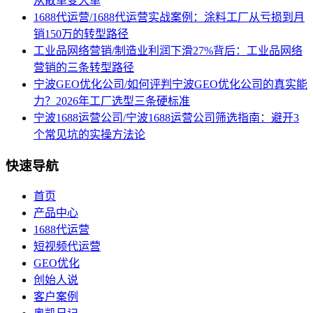
从散单变大单
1688代运营/1688代运营实战案例：涂料工厂从亏损到月
销150万的转型路径
工业品网络营销/制造业利润下滑27%背后：工业品网络
营销的三条转型路径
宁波GEO优化公司/如何评判宁波GEO优化公司的真实能
力？2026年工厂选型三条硬标准
宁波1688运营公司/宁波1688运营公司筛选指南：避开3
个常见坑的实操方法论
快速导航
首页
产品中心
1688代运营
短视频代运营
GEO优化
创始人说
客户案例