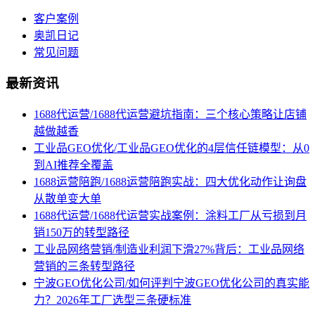
客户案例
奥凯日记
常见问题
最新资讯
1688代运营/1688代运营避坑指南：三个核心策略让店铺
越做越香
工业品GEO优化/工业品GEO优化的4层信任链模型：从0
到AI推荐全覆盖
1688运营陪跑/1688运营陪跑实战：四大优化动作让询盘
从散单变大单
1688代运营/1688代运营实战案例：涂料工厂从亏损到月
销150万的转型路径
工业品网络营销/制造业利润下滑27%背后：工业品网络
营销的三条转型路径
宁波GEO优化公司/如何评判宁波GEO优化公司的真实能
力？2026年工厂选型三条硬标准