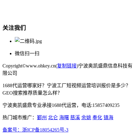
宁波奥凯盛鼎信息科技有限公司
电话:15857409235
关注我们
微信扫一扫
Copyright©www.ohkey.cn(
复制链接
)宁波奥凯盛鼎信息科技有
限公司
1688代运营哪家好？宁波工厂短视频运营培训报价是多少？
GEO搜索推荐质量怎么样？
宁波奥凯盛鼎专业承接1688代运营，电话:15857409235
热门城市推广：
鄞州
北仑
海曙
慈溪
余姚
奉化
镇海
备案号：
浙ICP备18054265号-3