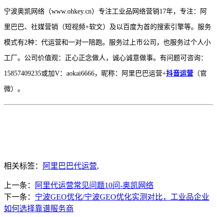
宁波奥凯网络（
www.ohkey.cn）专注工业品网络营销17年，专注：阿
里巴巴、社媒营销（短视频+软文）及以百度为首的搜索引擎等。服务
模式有2种：代运营和一对一陪跑。服务过上市公司，也服务过个人小
工厂。公司价值观：正心正念做人，诚心诚意做事。有问题可咨询：
15857409235或加V：aokai6666，昵称：阿里巴巴运营+
抖音运营
（官
微）。
相关标签：
阿里巴巴代运营
,
上一条：
阿里代运营常见问题10问-奥凯网络
下一条：
宁波GEO优化/宁波GEO优化实测对比，工业品企业
如何选择靠谱服务商