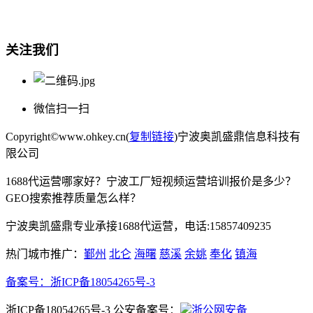
电话:15857409235
关注我们
微信扫一扫
Copyright©www.ohkey.cn(
复制链接
)宁波奥凯盛鼎信息科技有
限公司
1688代运营哪家好？宁波工厂短视频运营培训报价是多少？
GEO搜索推荐质量怎么样？
宁波奥凯盛鼎专业承接1688代运营，电话:15857409235
热门城市推广：
鄞州
北仑
海曙
慈溪
余姚
奉化
镇海
备案号：
浙ICP备18054265号-3
浙ICP备18054265号-3 公安备案号：
浙公网安备