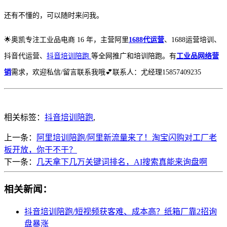
还有不懂的，可以随时来问我。
🌟奥凯专注工业品电商 16 年，主营阿里
1688代运营
、1688运营培训、
抖音代运营、
抖音培训陪跑
等全网推广和培训陪跑。有
工业品网络营
销
需求，欢迎私信/留言联系我哦💕联系人：尤经理15857409235
相关标签：
抖音培训陪跑
,
上一条：
阿里培训陪跑/阿里新流量来了！淘宝闪购对工厂老
板开放，你干不干？
下一条：
几天拿下几万关键词排名，AI搜索真能来询盘啊
相关新闻：
抖音培训陪跑/短视频获客难、成本高？纸箱厂靠2招询
盘暴涨