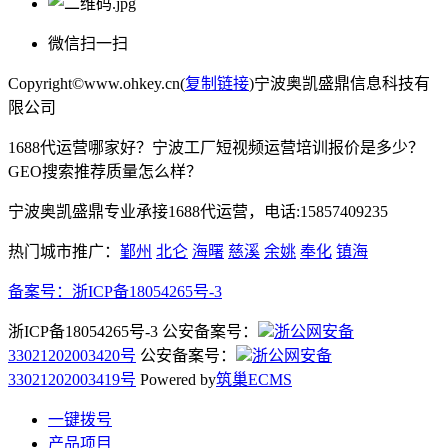
微信扫一扫
Copyright©www.ohkey.cn(
复制链接
)宁波奥凯盛鼎信息科技有
限公司
1688代运营哪家好？宁波工厂短视频运营培训报价是多少？
GEO搜索推荐质量怎么样？
宁波奥凯盛鼎专业承接1688代运营，电话:15857409235
热门城市推广：
鄞州
北仑
海曙
慈溪
余姚
奉化
镇海
备案号：
浙ICP备18054265号-3
浙ICP备18054265号-3 公安备案号：
浙公网安备
33021202003420号
公安备案号：
浙公网安备
33021202003419号
Powered by
筑巢ECMS
一键拨号
产品项目