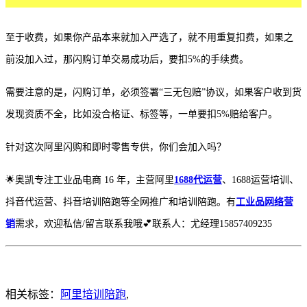
至于收费，如果你产品本来就加入严选了，就不用重复扣费，如果之
前没加入过，那闪购订单交易成功后，要扣
5%的手续费。
需要注意的是，闪购订单，必须签署
“三无包赔”协议，如果客户收到货
发现资质不全，比如没合格证、标签等，一单要扣5%赔给客户。
针对这次阿里闪购和即时零售专供，你们会加入吗？
🌟奥凯专注工业品电商 16 年，主营阿里
1688代运营
、1688运营培训、
抖音代运营、抖音培训陪跑等全网推广和培训陪跑。有
工业品网络营
销
需求，欢迎私信/留言联系我哦💕联系人：尤经理15857409235
相关标签：
阿里培训陪跑
,