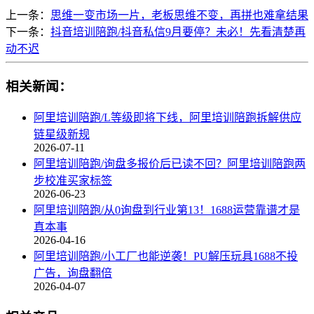
上一条：
思维一变市场一片，老板思维不变，再拼也难拿结果
下一条：
抖音培训陪跑/抖音私信9月要停？未必！先看清楚再
动不迟
相关新闻：
阿里培训陪跑/L等级即将下线，阿里培训陪跑拆解供应
链星级新规
2026-07-11
阿里培训陪跑/询盘多报价后已读不回？阿里培训陪跑两
步校准买家标签
2026-06-23
阿里培训陪跑/从0询盘到行业第13！1688运营靠谱才是
真本事
2026-04-16
阿里培训陪跑/小工厂也能逆袭！PU解压玩具1688不投
广告，询盘翻倍
2026-04-07