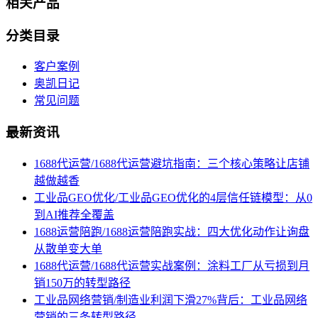
相关产品
分类目录
客户案例
奥凯日记
常见问题
最新资讯
1688代运营/1688代运营避坑指南：三个核心策略让店铺
越做越香
工业品GEO优化/工业品GEO优化的4层信任链模型：从0
到AI推荐全覆盖
1688运营陪跑/1688运营陪跑实战：四大优化动作让询盘
从散单变大单
1688代运营/1688代运营实战案例：涂料工厂从亏损到月
销150万的转型路径
工业品网络营销/制造业利润下滑27%背后：工业品网络
营销的三条转型路径