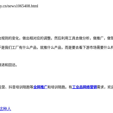
.cn/news1065408.html
。
台规则的变化，做出相对应的调整。然后利用工具去做分析，做推广，做
品不是我们工厂有什么产品，就推什么产品，而是要去看下游市场需要什么
跟进和回访。
代运营、抖音培训陪跑等
全网推广
和培训陪跑。有
工业品网络营销
需求，欢迎
这种人