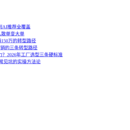
到AI推荐全覆盖
盘从散单变大单
销150万的转型路径
营销的三条转型路径
力？2026年工厂选型三条硬标准
3个常见坑的实操方法论