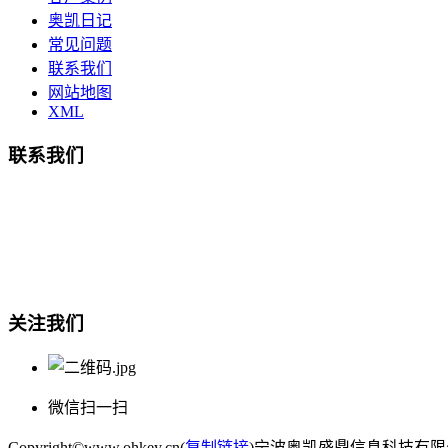
奥凯日记
常见问题
联系我们
网站地图
XML
联系我们
总部地址：鄞州商会大厦-南楼
宁波奥凯盛鼎信息科技有限公司
电话:15857409235
关注我们
微信扫一扫
Copyright©www.ohkey.cn(
复制链接
)宁波奥凯盛鼎信息科技有