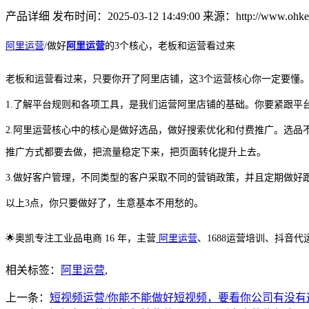
产品详细
发布时间：2025-03-12 14:49:00
来源：http://www.ohkey
阿里运营
/做好
阿里运营
的3个核心，老板和运营看过来
老板和运营看过来，只要你开了阿里店铺，这
3个运营核心你一定要懂
1.了解平台规则和各项工具，是我们运营阿里店铺的基础。你要紧跟平
2.阿里运营核心中的核心是做好选品，做好搜索优化和付费推广。选
推广方式都要去做，把流量稳定下来，把页面转化提升上去。
3.做好客户管理，不同类型的客户采取不同的营销政策，并且定期做好
以上
3点，你只要做好了，生意基本不用愁的。
🌟
奥凯专注工业品电商
16 年，主营
阿里运营
、1688运营培训、抖音
相关标签：
阿里运营
,
上一条：
短视频运营/你能不能做好短视频，要看你公司有没有