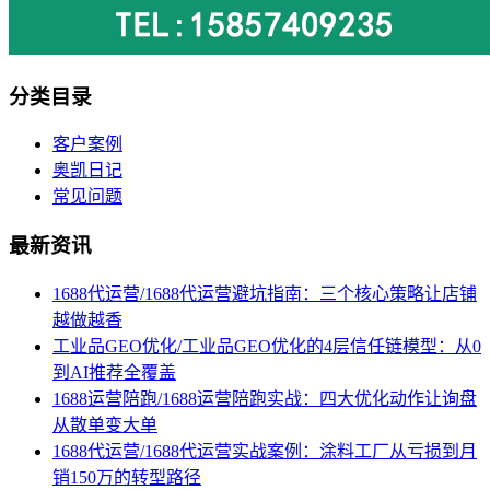
分类目录
客户案例
奥凯日记
常见问题
最新资讯
1688代运营/1688代运营避坑指南：三个核心策略让店铺
越做越香
工业品GEO优化/工业品GEO优化的4层信任链模型：从0
到AI推荐全覆盖
1688运营陪跑/1688运营陪跑实战：四大优化动作让询盘
从散单变大单
1688代运营/1688代运营实战案例：涂料工厂从亏损到月
销150万的转型路径