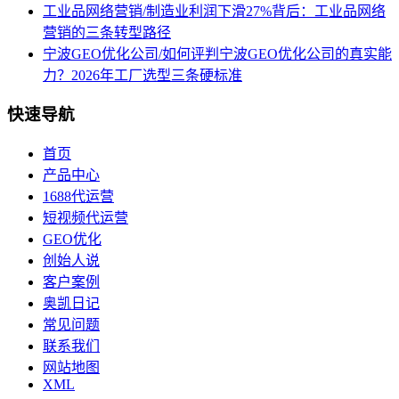
工业品网络营销/制造业利润下滑27%背后：工业品网络
营销的三条转型路径
宁波GEO优化公司/如何评判宁波GEO优化公司的真实能
力？2026年工厂选型三条硬标准
快速导航
首页
产品中心
1688代运营
短视频代运营
GEO优化
创始人说
客户案例
奥凯日记
常见问题
联系我们
网站地图
XML