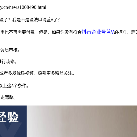
.cn/news1008490.html
没了？我是不是没法申请蓝
了？
V
抖音
企业号蓝
年审也不再需要付费。但是，如果你没有符合
V
的标准，是
过资质审核。
进行装修。
或者多发优质视频，吸引更多粉丝关注。
以上这
个条件。
3
少走弯路。