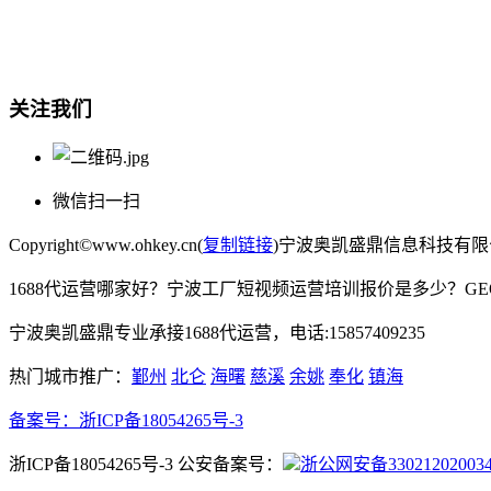
宁波奥凯盛鼎信息科技有限公司
电话:15857409235
关注我们
微信扫一扫
Copyright©www.ohkey.cn(
复制链接
)宁波奥凯盛鼎信息科技有
1688代运营哪家好？宁波工厂短视频运营培训报价是多少？G
宁波奥凯盛鼎专业承接1688代运营，电话:15857409235
热门城市推广：
鄞州
北仑
海曙
慈溪
余姚
奉化
镇海
备案号：
浙ICP备18054265号-3
浙ICP备18054265号-3 公安备案号：
浙公网安备33021202003