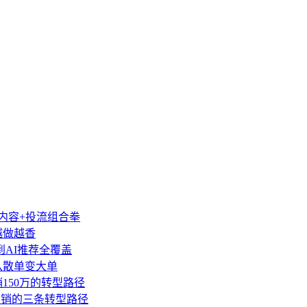
类内容+投流组合拳
越做越香
到AI推荐全覆盖
盘从散单变大单
销150万的转型路径
营销的三条转型路径