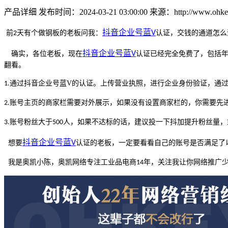
产品详细
发布时间：2024-03-21 03:00:00
来源：http://www.ohkey
抖音
企业号蓝
前
天有个做钢板的老板问我：
V
认证，交钱的通道怎么
2
抖音
企业号蓝
确实，各位老板，现在
V
认证已经完全免费了，包括
翻看。
通过抖音企业号蓝V的认证。上传营业执照，进行企业身份验证，通
1.
账号主页的商家栏需要对外展示，如果没有设置商家栏的，你需要先
2.
账号粉丝大于
人，如果不达标的话，建议投一下抖加提升粉丝量，
3.
500
抖音
企业号蓝
想要
V
认证
的老板，一定要看看自己的账号是否满足了
我是奥凯小陈，奥凯网络专注工业品电商
年，关注我让你网络推广
14