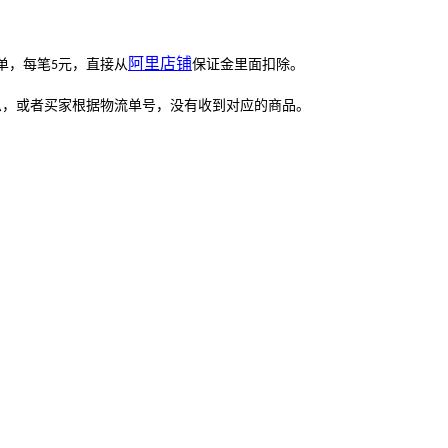
阿里
店铺
单，每笔
元，直接从
保证金里面扣除。
5
息，或者买家根据物流单号，没有收到对应的商品。