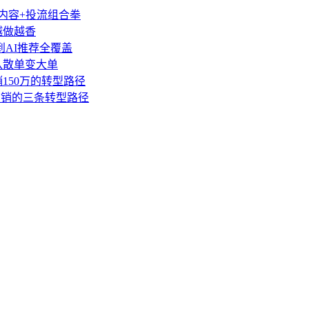
类内容+投流组合拳
越做越香
到AI推荐全覆盖
盘从散单变大单
销150万的转型路径
营销的三条转型路径