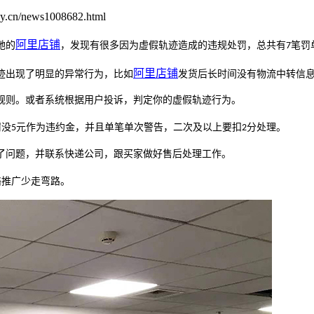
.cn/news1008682.html
阿里
店铺
她的
，发现有很多因为虚假轨迹造成的违规处罚，总共有
笔罚
7
阿里
店铺
迹出现了明显的异常行为，比如
发货后长时间没有物流中转信
规则。或者系统根据用户投诉，判定你的虚假轨迹行为。
罚没
元作为违约金，并且单笔单次警告，二次及以上要扣
分处理。
5
2
了问题，并联系快递公司，跟买家做好售后处理工作。
络推广少走弯路。