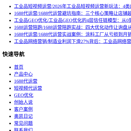
工业品短视频运营/2026年工业品短视频运营新玩法：4
1688代运营/1688代运营避坑指南：三个核心策略让店铺
工业品GEO优化/工业品GEO优化的4层信任链模型：从0
1688运营陪跑/1688运营陪跑实战：四大优化动作让询
1688代运营/1688代运营实战案例：涂料工厂从亏损到月
工业品网络营销/制造业利润下滑27%背后：工业品网络
快速导航
首页
产品中心
1688代运营
短视频代运营
GEO优化
创始人说
客户案例
奥凯日记
常见问题
联系我们