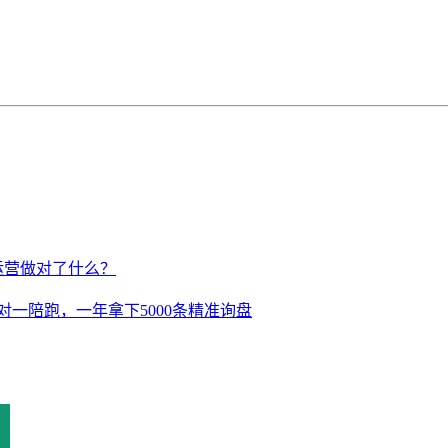
运营做对了什么？
对一陪跑，一年拿下5000条精准询盘