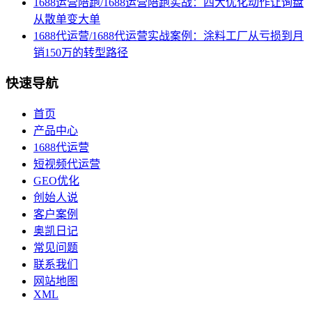
1688运营陪跑/1688运营陪跑实战：四大优化动作让询盘
从散单变大单
1688代运营/1688代运营实战案例：涂料工厂从亏损到月
销150万的转型路径
快速导航
首页
产品中心
1688代运营
短视频代运营
GEO优化
创始人说
客户案例
奥凯日记
常见问题
联系我们
网站地图
XML