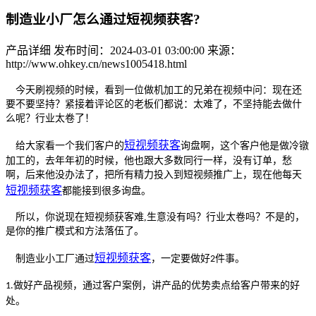
制造业小厂怎么通过短视频获客?
产品详细
发布时间：2024-03-01 03:00:00
来源：
http://www.ohkey.cn/news1005418.html
今天刷视频的时候，看到一位做机加工的兄弟在视频中问：现在还
要不要坚持？紧接着评论区的老板们都说：太难了，不坚持能去做什
么呢？行业太卷了！
短视频获
客
给大家看一个我们客户的
询盘啊，这个客户他是做冷镦
加工的，去年年初的时候，他也跟大多数同行一样，没有订单，愁
啊，后来他没办法了，把所有精力投入到短视频推广上，现在他每天
短视频获
客
都能接到很多询盘。
所以，你说现在短视频获客难,生意没有吗？行业太卷吗？不是的，
是你的推广模式和方法落伍了。
短视频获
客
制造业小工厂通过
，一定要做好
件事。
2
做好产品视频，通过客户案例，讲产品的优势卖点给客户带来的好
1.
处。