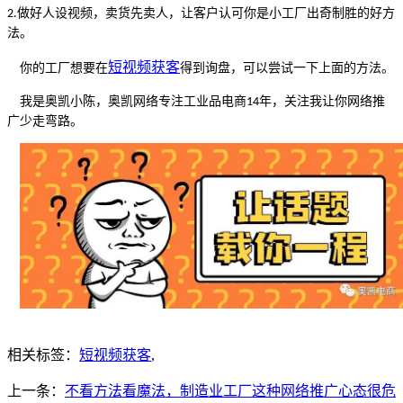
做好人设视频，卖货先卖人，让客户认可你是小工厂出奇制胜的好方
2.
法。
短视频获
客
你的工厂想要在
得
到
询盘，可以尝试一下上面的方法。
我是奥凯小陈，奥凯网络专注工业品电商
年，关注我让你网络推
14
广少走弯路。
相关标签：
短视频获客
,
上一条：
不看方法看魔法，制造业工厂这种网络推广心态很危