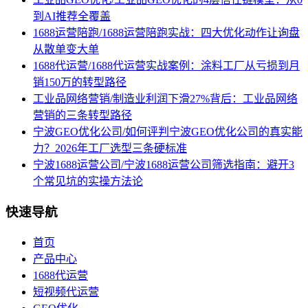
到AI推荐全覆盖
1688运营陪跑/1688运营陪跑实战：四大优化动作让询盘
从散单变大单
1688代运营/1688代运营实战案例：涂料工厂从亏损到月
销150万的转型路径
工业品网络营销/制造业利润下滑27%背后：工业品网络
营销的三条转型路径
宁波GEO优化公司/如何评判宁波GEO优化公司的真实能
力？2026年工厂选型三条硬标准
宁波1688运营公司/宁波1688运营公司筛选指南：避开3
个常见坑的实操方法论
快速导航
首页
产品中心
1688代运营
短视频代运营