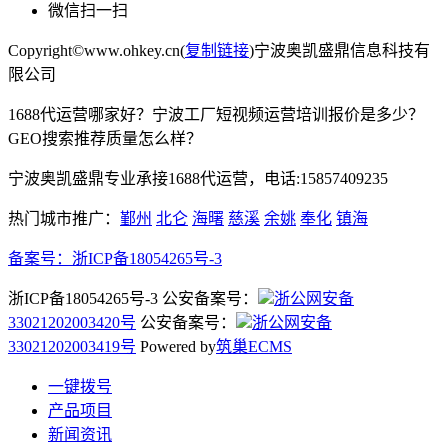
微信扫一扫
Copyright©www.ohkey.cn(
复制链接
)宁波奥凯盛鼎信息科技有
限公司
1688代运营哪家好？宁波工厂短视频运营培训报价是多少？
GEO搜索推荐质量怎么样？
宁波奥凯盛鼎专业承接1688代运营，电话:15857409235
热门城市推广：
鄞州
北仑
海曙
慈溪
余姚
奉化
镇海
备案号：
浙ICP备18054265号-3
浙ICP备18054265号-3 公安备案号：
浙公网安备
33021202003420号
公安备案号：
浙公网安备
33021202003419号
Powered by
筑巢ECMS
一键拨号
产品项目
新闻资讯