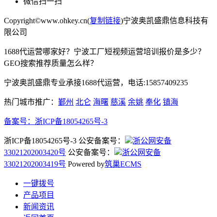
微信扫一扫
Copyright©www.ohkey.cn(
复制链接
)宁波奥凯盛鼎信息科技有
限公司
1688代运营哪家好？宁波工厂短视频运营培训报价是多少？
GEO搜索推荐质量怎么样？
宁波奥凯盛鼎专业承接1688代运营，电话:15857409235
热门城市推广：
鄞州
北仑
海曙
慈溪
余姚
奉化
镇海
备案号：
浙ICP备18054265号-3
浙ICP备18054265号-3 公安备案号：
浙公网安备
33021202003420号
公安备案号：
浙公网安备
33021202003419号
Powered by
筑巢ECMS
一键拨号
产品项目
新闻资讯