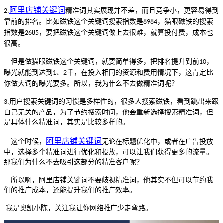
阿里
店铺
关键词
精准词其实展现并不差，而且竞争小，更容易得到
2.
靠前的排名。比如磁铁这个关键词搜索指数是
，猫眼磁铁的搜索
8984
指数是
，要把磁铁这个关键词做上去很难，就算投付费，成本也
2685
很高。
但是做猫眼磁铁这个关键词，就要简单得多，把排名提升到前
，
10
曝光就能到达到
、
千，在投入相同的资源和费用情况下，这肯定比
1
2
你做大词的曝光要多。所以，我为什么不去做精准词呢？
用户搜索关键词的习惯是多样性的，很多人搜索磁铁，看到跳出来跟
3.
自己无关的产品，为了节约搜索时间，他会重新选择搜索精准词，但
是具体什么精准词，其实是比较多样的。
阿里
店铺
关键词
这个时候，
无论在标题优化中，或者在广告投放
中，选择多个精准词进行优化和投放，可以让我们获得更多的流量。
那我们为什么不去吸引这部分的精准客户呢？
所以啊，阿里店铺关键词不要歧视精准词，他其实不但可以节约我
们的推广成本，还能提升我们的推广效率。
我是奥凯小陈，关注我让你网络推广少走弯路。