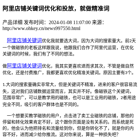
阿里店铺关键词优化和投放，就做精准词
产品详细
发布时间：2024-01-08 11:07:00
来源：
http://www.ohkey.cn/news997550.html
阿里
店铺
关键词
优
化
我就要选大词，因为大词的搜索量大。前
天
2
一个做磁铁的老板这样跟我说，他跟我们合作了阿里代运营，在优化
关键词的时候，我们有了不同的想法。
阿里
店铺
关键词
做
优化
，我其实更喜欢退而求其次，不管是做自然
优化，还是付费推广，我都更喜欢优化精准关键词。原因主要有
个。
3
大词的搜索量确实非常大，但是关键词不精准，进来的客户很容易流
1.
失，这对我们店铺数据运营而言，其实并不好。像磁铁这个关键词，
范围非常广，可以是教学用的磁铁，也可以是工业用的磁铁，
者用途
2
完全不同，吸引的客户群体也是不同的。
一个想要买教学磁铁的用户，点击进了卖工业磁铁的店铺，那他的
停留和转化效果肯定不好，这个跟你页面是没有关系的。而系统是死
的，他会认为他把排名和流量给到你，但是你转化不了，就是你的内
容不好，进而减少给你推流。这对你来说，算是一种损失吧？