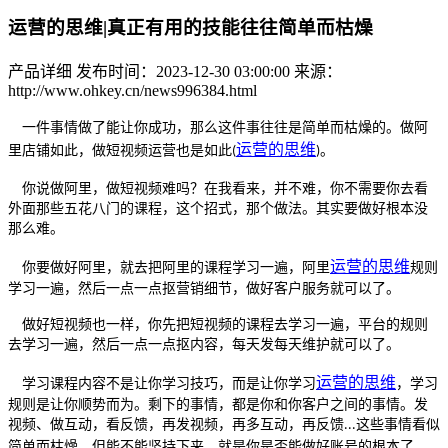
运营的思维|真正有用的技能往往简单而枯燥
产品详细
发布时间：2023-12-30 03:00:00
来源：
http://www.ohkey.cn/news996384.html
一件事情做了能让你成功，那么这件事往往是简单而枯燥的。做阿
运营的思维
里店铺如此，做短视频运营也是如此
。
(
)
你说做阿里，做短视频难吗？在我看来，并不难，你不需要你去看
外面那些五花八门的课程，这个招式，那个做法。其实要做好根本没
那么难。
运营的思维
你要做好阿里，就去把阿里的课程学习一遍，阿里
规则
学习一遍，然后一点一点抠营销细节，做好客户服务就可以了。
做好短视频也一样，你先把短视频的课程去学习一遍，平台的规则
去学习一遍，然后一点一点抠内容，每天发每天维护就可以了。
运营的思维
学习课程内容不是让你学习技巧，而是让你学习
，学习
规则是让你顺势而为。剩下的事情，都是你和你客户之间的事情。发
视频、做互动，看反馈，再发视频，再多互动，再反馈
这些事情看似
...
简单而枯燥，但能不能坚持下来，就是你是否能做好账号的根本了。