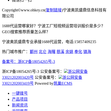
微信扫一扫
Copyright©www.ohkey.cn(
复制链接
)宁波奥凯盛鼎信息科技有
限公司
1688代运营哪家好？宁波工厂短视频运营培训报价是多少？
GEO搜索推荐质量怎么样？
宁波奥凯盛鼎专业承接1688代运营，电话:15857409235
热门城市推广：
鄞州
北仑
海曙
慈溪
余姚
奉化
镇海
备案号：
浙ICP备18054265号-3
浙ICP备18054265号-3 公安备案号：
浙公网安备
33021202003420号
公安备案号：
浙公网安备
33021202003419号
Powered by
筑巢ECMS
一键拨号
产品项目
新闻资讯