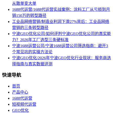
从散单变大单
1688代运营/1688代运营实战案例：涂料工厂从亏损到月
销150万的转型路径
工业品网络营销/制造业利润下滑27%背后：工业品网络
营销的三条转型路径
宁波GEO优化公司/如何评判宁波GEO优化公司的真实能
力？2026年工厂选型三条硬标准
宁波1688运营公司/宁波1688运营公司筛选指南：避开3
个常见坑的实操方法论
宁波GEO优化/2026年宁波GEO优化行业现状：服务商选
择指南与真实数据评测
快速导航
首页
产品中心
1688代运营
短视频代运营
GEO优化