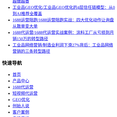
越做越香
工业品GEO优化/工业品GEO优化的4层信任链模型：从0
到AI推荐全覆盖
1688运营陪跑/1688运营陪跑实战：四大优化动作让询盘
从散单变大单
1688代运营/1688代运营实战案例：涂料工厂从亏损到月
销150万的转型路径
工业品网络营销/制造业利润下滑27%背后：工业品网络
营销的三条转型路径
快速导航
首页
产品中心
1688代运营
短视频代运营
GEO优化
创始人说
客户案例