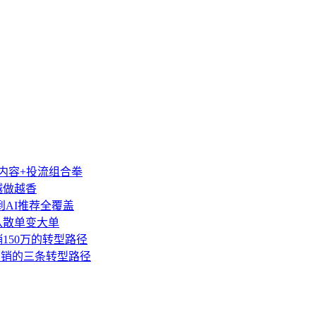
类内容+投流组合拳
越做越香
到AI推荐全覆盖
盘从散单变大单
销150万的转型路径
营销的三条转型路径