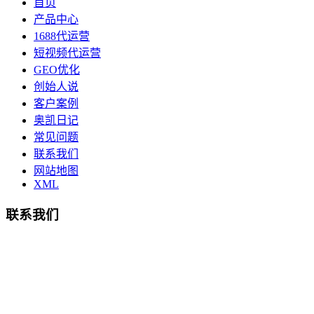
首页
产品中心
1688代运营
短视频代运营
GEO优化
创始人说
客户案例
奥凯日记
常见问题
联系我们
网站地图
XML
联系我们
总部地址：鄞州商会大厦-南楼
宁波奥凯盛鼎信息科技有限公司
电话:15857409235