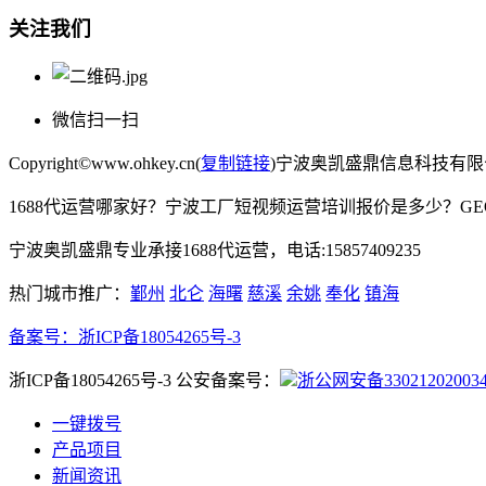
关注我们
微信扫一扫
Copyright©www.ohkey.cn(
复制链接
)宁波奥凯盛鼎信息科技有
1688代运营哪家好？宁波工厂短视频运营培训报价是多少？G
宁波奥凯盛鼎专业承接1688代运营，电话:15857409235
热门城市推广：
鄞州
北仑
海曙
慈溪
余姚
奉化
镇海
备案号：
浙ICP备18054265号-3
浙ICP备18054265号-3 公安备案号：
浙公网安备33021202003
一键拨号
产品项目
新闻资讯