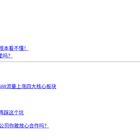
根本看不懂！
果里吗？
688流量上涨四大核心板块
再踩这个坑
营公司你敢放心合作吗？