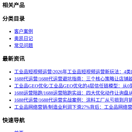
相关产品
分类目录
客户案例
奥凯日记
常见问题
最新资讯
工业品短视频运营/2026年工业品短视频运营新玩法：4
1688代运营/1688代运营避坑指南：三个核心策略让店铺
工业品GEO优化/工业品GEO优化的4层信任链模型：从0
1688运营陪跑/1688运营陪跑实战：四大优化动作让询
1688代运营/1688代运营实战案例：涂料工厂从亏损到月
工业品网络营销/制造业利润下滑27%背后：工业品网络
快速导航