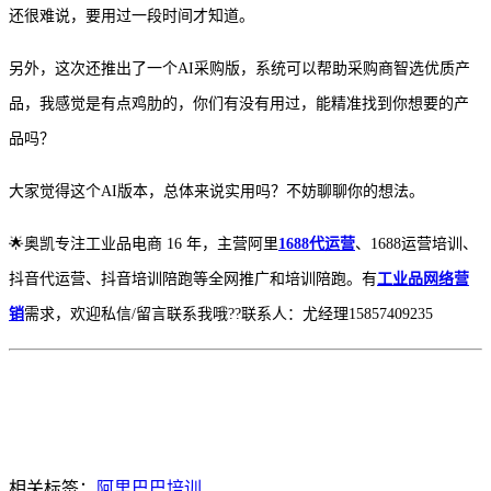
还很难说，要用过一段时间才知道。
另外，这次还推出了一个
AI采购版，系统可以帮助采购商智选优质产
品，我感觉是有点鸡肋的，你们有没有用过，能精准找到你想要的产
品吗？
大家觉得这个
AI版本，总体来说实用吗？不妨聊聊你的想法
。
🌟奥凯专注工业品电商 16 年，主营阿里
1688代运营
、1688运营培训、
抖音代运营、抖音培训陪跑等全网推广和培训陪跑。有
工业品网络营
销
需求，欢迎私信/留言联系我哦??联系人：尤经理15857409235
相关标签：
阿里巴巴培训
,