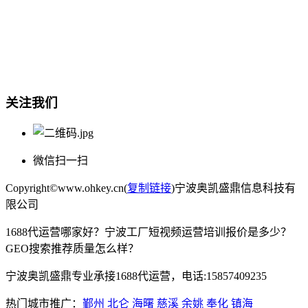
总部地址：鄞州商会大厦-南楼
宁波奥凯盛鼎信息科技有限公司
电话:15857409235
关注我们
微信扫一扫
Copyright©www.ohkey.cn(
复制链接
)宁波奥凯盛鼎信息科技有
限公司
1688代运营哪家好？宁波工厂短视频运营培训报价是多少？
GEO搜索推荐质量怎么样？
宁波奥凯盛鼎专业承接1688代运营，电话:15857409235
热门城市推广：
鄞州
北仑
海曙
慈溪
余姚
奉化
镇海