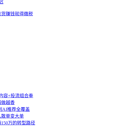
迟
卖货赚钱就得缴税
类内容+投流组合拳
越做越香
到AI推荐全覆盖
盘从散单变大单
销150万的转型路径