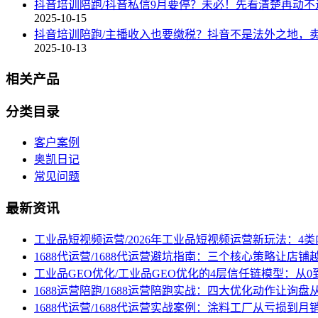
抖音培训陪跑/抖音私信9月要停？未必！先看清楚再动不
2025-10-15
抖音培训陪跑/主播收入也要缴税？抖音不是法外之地，
2025-10-13
相关产品
分类目录
客户案例
奥凯日记
常见问题
最新资讯
工业品短视频运营/2026年工业品短视频运营新玩法：4
1688代运营/1688代运营避坑指南：三个核心策略让店铺
工业品GEO优化/工业品GEO优化的4层信任链模型：从0
1688运营陪跑/1688运营陪跑实战：四大优化动作让询
1688代运营/1688代运营实战案例：涂料工厂从亏损到月