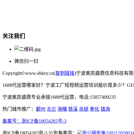
宁波奥凯盛鼎信息科技有限公司
电话:15857409235
关注我们
微信扫一扫
Copyright©www.ohkey.cn(
复制链接
)宁波奥凯盛鼎信息科技有
1688代运营哪家好？宁波工厂短视频运营培训报价是多少？G
宁波奥凯盛鼎专业承接1688代运营，电话:15857409235
热门城市推广：
鄞州
北仑
海曙
慈溪
余姚
奉化
镇海
备案号：
浙ICP备18054265号-3
浙ICP备18054265号-3 公安备案号：
浙公网安备33021202003