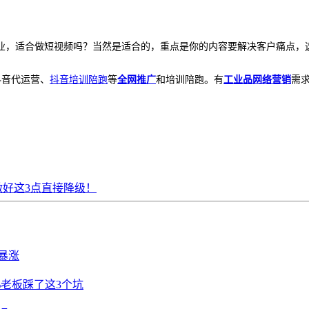
业，适合做短视频吗？当然是适合的，重点是你的内容要解决客户痛点，
抖音代运营、
抖音培训陪跑
等
全网推广
和培训陪跑。有
工业品网络营销
需求
做好这3点直接降级！
暴涨
%老板踩了这3个坑