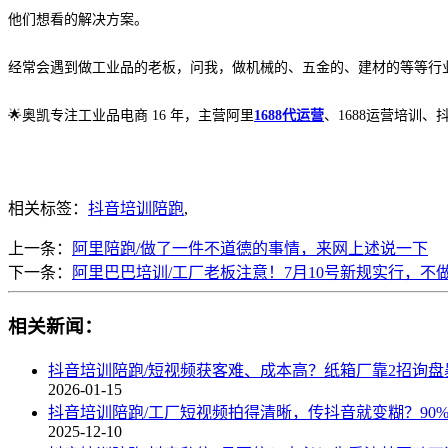
他们想看的解决方案。
经常会遇到做工业品的老板，问我，做机械的、五金的、建材的等等行
🌟奥凯专注工业品电商 16 年，主营阿里
1688代运营
、1688运营培训、
相关标签：
抖音培训陪跑
,
上一条：
阿里陪跑/做了一件不道德的事情，来网上述说一下
下一条：
阿里巴巴培训/工厂老板注意！7月10号新规实行，不
相关新闻：
抖音培训陪跑/短视频获客难、成本高？纸箱厂靠2招询盘
2026-01-15
抖音培训陪跑/工厂短视频拍得清晰，传抖音就变糊？90
2025-12-10