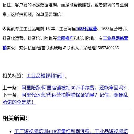
记住：客户要的不是数据堆砌，而是能帮他赚钱，或者避坑的专业洞
察。这样拍视频，询单量要翻倍！
🌟奥凯专注工业品电商 16 年，主营阿里
1688代运营
、1688运营培训、
抖音代运营、抖音培训陪跑等
全网推广
和培训陪跑。有
工业品网络营
销
需求，欢迎私信/留言联系我哦💕联系人：尤经理15857409235
相关标签：
工业品短视频培训
,
上一条：
阿里陪跑/阿里店铺被扣30万手续费，还能拿回吗？
下一条：
阿里代运营/代运营拍胸脯保证销量？记住：随便乱
承诺的全是坑！
相关新闻：
工厂短视频培训/618流量红利别浪费，工业品短视频培