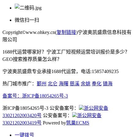
微信扫一扫
Copyright©www.ohkey.cn(
复制链接
)宁波奥凯盛鼎信息科技有
限公司
1688代运营哪家好？宁波工厂短视频运营培训报价是多少？
GEO搜索推荐质量怎么样？
宁波奥凯盛鼎专业承接1688代运营，电话:15857409235
热门城市推广：
鄞州
北仑
海曙
慈溪
余姚
奉化
镇海
备案号：
浙ICP备18054265号-3
浙ICP备18054265号-3 公安备案号：
浙公网安备
33021202003420号
公安备案号：
浙公网安备
33021202003419号
Powered by
筑巢ECMS
一键拨号