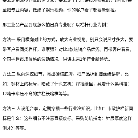
要么是到处抄作业的伪专家，要么是干巴巴讲技术参数的，还有的甚
至把专业内容，做成了娱乐视频，你的客户看了都要晕倒拉。
那工业品产品到底怎么拍出真专业呢？以栏杆行业为例：
方法一
.采用横向对比的方式，放大专业视角。别只会说尺寸多大，要
带客户看同类栏杆，谁家强？对比3款热销产品优劣。再带客户看看，
全国护栏市场价格的波动情况。讲讲未来2年行业新趋势。
方法二
.纵向深挖细节，亮出硬核底牌。把产品拆到螺丝级讲解，比
如：钢材上的标号，暗藏了什么玄机；焊接缝里，藏着什么黑科技；
12吨卡车压不弯的护栏长啥样等等。
方法三
.人设组合拳，定期穿插一些行业冷知识，比如：市政护栏新国
标是什么：这些细节不注意直接废标
。
采购防坑指南：锌层厚度这样
测才准等等。