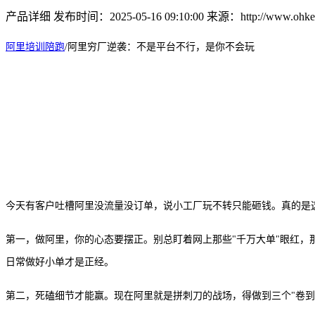
产品详细
发布时间：2025-05-16 09:10:00
来源：http://www.ohkey
阿里培训陪跑
/
阿里穷厂逆袭：不是平台不行，是你不会玩
今天有客户吐槽阿里没流量没订单，说小工厂玩不转只能砸钱。真的是
第一，做阿里，你的心态要摆正
。
别总盯着网上那些
"千万大单"眼红
日常做好小单才是正经。
第二，死磕细节才能赢
。
现在阿里就是拼刺刀的战场，得做到三个
"卷