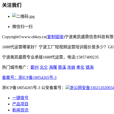
关注我们
微信扫一扫
Copyright©www.ohkey.cn(
复制链接
)宁波奥凯盛鼎信息科技有
1688代运营哪家好？宁波工厂短视频运营培训报价是多少？G
宁波奥凯盛鼎专业承接1688代运营，电话:15857409235
热门城市推广：
鄞州
北仑
海曙
慈溪
余姚
奉化
镇海
备案号：
浙ICP备18054265号-3
浙ICP备18054265号-3 公安备案号：
浙公网安备33021202003
一键拨号
产品项目
新闻资讯