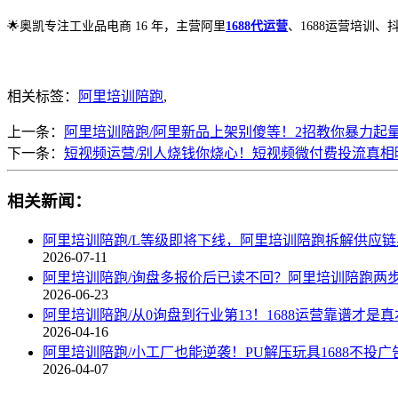
🌟奥凯专注工业品电商 16 年，主营阿里
1688代运营
、1688运营培训
相关标签：
阿里培训陪跑
,
上一条：
阿里培训陪跑/阿里新品上架别傻等！2招教你暴力起
下一条：
短视频运营/别人烧钱你烧心！短视频微付费投流真相
相关新闻：
阿里培训陪跑/L等级即将下线，阿里培训陪跑拆解供应
2026-07-11
阿里培训陪跑/询盘多报价后已读不回？阿里培训陪跑两
2026-06-23
阿里培训陪跑/从0询盘到行业第13！1688运营靠谱才是
2026-04-16
阿里培训陪跑/小工厂也能逆袭！PU解压玩具1688不投
2026-04-07