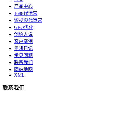
产品中心
1688代运营
短视频代运营
GEO优化
创始人说
客户案例
奥凯日记
常见问题
联系我们
网站地图
XML
联系我们
总部地址：鄞州商会大厦-南楼
宁波奥凯盛鼎信息科技有限公司
电话:15857409235