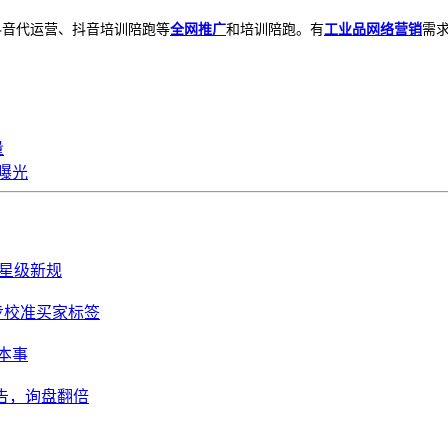
、抖音代运营、抖音培训陪跑等
全网推广
和培训陪跑。有
工业品网络营销
需求
量
曝光
链星级新规
步校准买家标签
真本事
广告，询盘翻倍