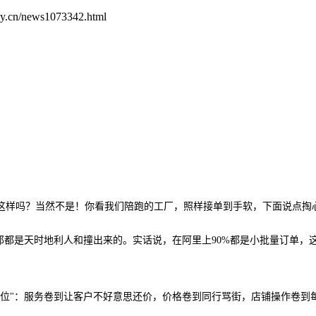
.cn/news1073342.html
这样吗？当然不是！你看我们陪跑的工厂，照样接单到手软，下面说点掏
，那都是天时地利人和撞出来的。实话说，在阿里上90%都是小批量订单
到位"：服务卷到让客户不好意思还价，价格卷到同行骂街，店铺操作卷到