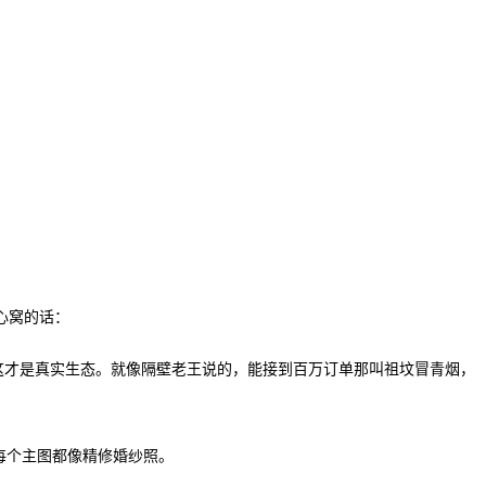
心窝的话：
，这才是真实生态。就像隔壁老王说的，能接到百万订单那叫祖坟冒青烟，
每个主图都像精修婚纱照。