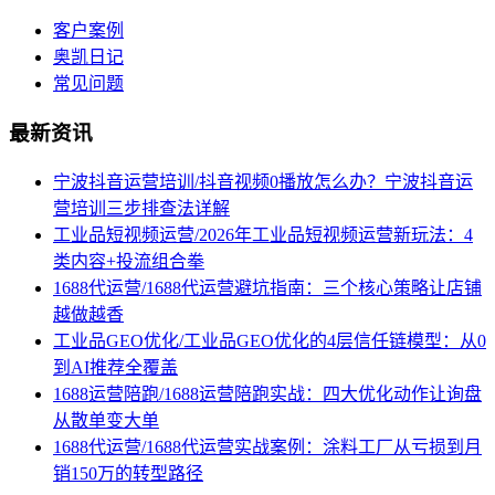
客户案例
奥凯日记
常见问题
最新资讯
宁波抖音运营培训/抖音视频0播放怎么办？宁波抖音运
营培训三步排查法详解
工业品短视频运营/2026年工业品短视频运营新玩法：4
类内容+投流组合拳
1688代运营/1688代运营避坑指南：三个核心策略让店铺
越做越香
工业品GEO优化/工业品GEO优化的4层信任链模型：从0
到AI推荐全覆盖
1688运营陪跑/1688运营陪跑实战：四大优化动作让询盘
从散单变大单
1688代运营/1688代运营实战案例：涂料工厂从亏损到月
销150万的转型路径