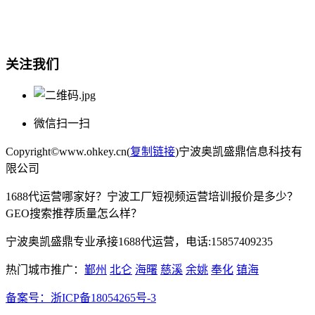
宁波奥凯盛鼎信息科技有限公司
电话:15857409235
关注我们
微信扫一扫
Copyright©www.ohkey.cn(
复制链接
)宁波奥凯盛鼎信息科技有
限公司
1688代运营哪家好？宁波工厂短视频运营培训报价是多少？
GEO搜索推荐质量怎么样？
宁波奥凯盛鼎专业承接1688代运营，电话:15857409235
热门城市推广：
鄞州
北仑
海曙
慈溪
余姚
奉化
镇海
备案号：
浙ICP备18054265号-3