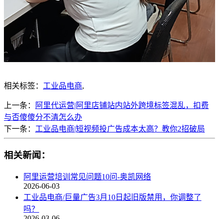
相关标签：
工业品电商
,
上一条：
阿里代运营|阿里店铺站内站外跨境标签混乱，扣费
与否傻傻分不清怎么办
下一条：
工业品电商|短视频投广告成本太高？教你2招破局
相关新闻：
阿里运营培训常见问题10问-奥凯网络
2026-06-03
工业品电商/巨量广告3月10日起旧版禁用，你调整了
吗？
2026-03-06