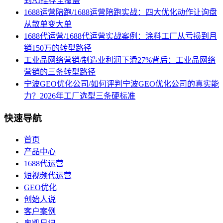
到AI推荐全覆盖
1688运营陪跑/1688运营陪跑实战：四大优化动作让询盘
从散单变大单
1688代运营/1688代运营实战案例：涂料工厂从亏损到月
销150万的转型路径
工业品网络营销/制造业利润下滑27%背后：工业品网络
营销的三条转型路径
宁波GEO优化公司/如何评判宁波GEO优化公司的真实能
力？2026年工厂选型三条硬标准
快速导航
首页
产品中心
1688代运营
短视频代运营
GEO优化
创始人说
客户案例