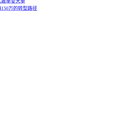
盘从散单变大单
销150万的转型路径