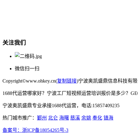
总部地址：鄞州商会大厦-南楼
宁波奥凯盛鼎信息科技有限公司
电话:15857409235
关注我们
微信扫一扫
Copyright©www.ohkey.cn(
复制链接
)宁波奥凯盛鼎信息科技有
1688代运营哪家好？宁波工厂短视频运营培训报价是多少？G
宁波奥凯盛鼎专业承接1688代运营，电话:15857409235
热门城市推广：
鄞州
北仑
海曙
慈溪
余姚
奉化
镇海
备案号：
浙ICP备18054265号-3