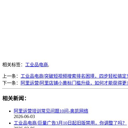
相关标签：
工业品电商
,
上一条：
工业品电商|突破短视频搜索排名困境，四步轻松搞定
下一条：
阿里运营|阿里店铺小黄标门槛升级，如何才能获得更
相关新闻：
阿里运营培训常见问题10问-奥凯网络
2026-06-03
工业品电商/巨量广告3月10日起旧版禁用，你调整了吗？