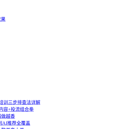
效果
营培训三步排查法详解
类内容+投流组合拳
越做越香
到AI推荐全覆盖