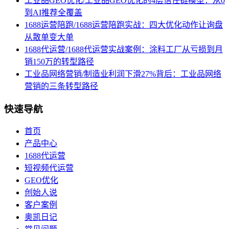
工业品GEO优化/工业品GEO优化的4层信任链模型：从0
到AI推荐全覆盖
1688运营陪跑/1688运营陪跑实战：四大优化动作让询盘
从散单变大单
1688代运营/1688代运营实战案例：涂料工厂从亏损到月
销150万的转型路径
工业品网络营销/制造业利润下滑27%背后：工业品网络
营销的三条转型路径
快速导航
首页
产品中心
1688代运营
短视频代运营
GEO优化
创始人说
客户案例
奥凯日记