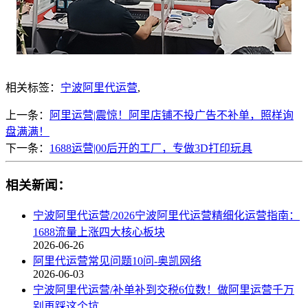
相关标签：
宁波阿里代运营
,
上一条：
阿里运营|震惊！阿里店铺不投广告不补单，照样询
盘满满！
下一条：
1688运营|00后开的工厂，专做3D打印玩具
相关新闻：
宁波阿里代运营/2026宁波阿里代运营精细化运营指南：
1688流量上涨四大核心板块
2026-06-26
阿里代运营常见问题10问-奥凯网络
2026-06-03
宁波阿里代运营/补单补到交税6位数！做阿里运营千万
别再踩这个坑