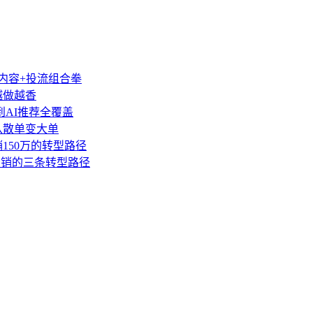
类内容+投流组合拳
越做越香
到AI推荐全覆盖
盘从散单变大单
销150万的转型路径
营销的三条转型路径