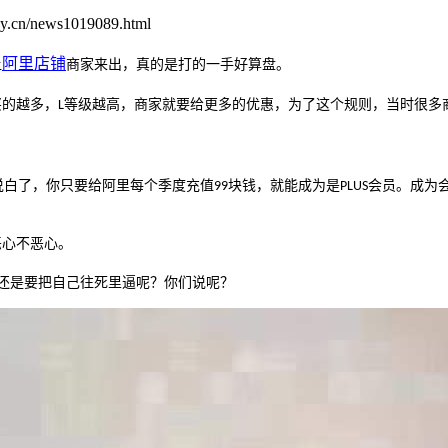
.cn/news1019089.html
阿里
店铺
让
商家来出，真的是打的一手好算盘。
买的越多，
等级越高，商家就要给更多的优惠，为了这个规则，当时很多
L
说白了，你只要给阿里每个季度充值
块钱，就能成为是
会员。成为
99
PLUS
恶心不恶心。
还是要把自己往死里逼呢？你们说呢？