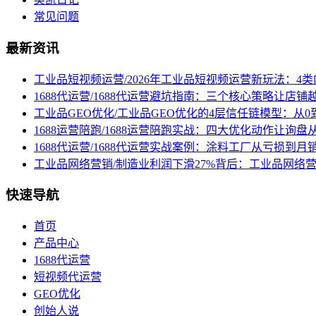
常见问题
最新资讯
工业品短视频运营/2026年工业品短视频运营新玩法：4
1688代运营/1688代运营避坑指南：三个核心策略让店铺
工业品GEO优化/工业品GEO优化的4层信任链模型：从0
1688运营陪跑/1688运营陪跑实战：四大优化动作让询
1688代运营/1688代运营实战案例：涂料工厂从亏损到月
工业品网络营销/制造业利润下滑27%背后：工业品网络
快速导航
首页
产品中心
1688代运营
短视频代运营
GEO优化
创始人说