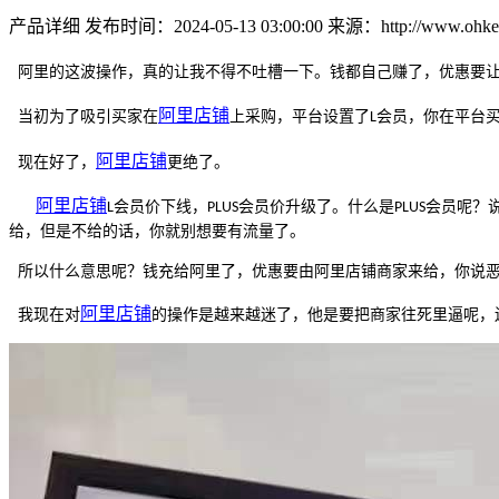
产品详细
发布时间：2024-05-13 03:00:00
来源：http://www.ohkey
阿里的这波操作，真的让我不得不吐槽一下。钱都自己赚了，优惠要
阿里
店铺
当初为了吸引买家在
上采购，平台设置了
会员，你在平台
L
阿里
店铺
现在好了，
更绝了。
阿里
店铺
会员价下线，
会员价升级了。什么是
会员呢？
L
PLUS
PLUS
给，但是不给的话，你就别想要有流量了。
所以什么意思呢？钱充给阿里了，优惠要由
阿里店铺
商家来给，你说
阿里
店铺
我现在对
的操作是越来越迷了，他是要把商家往死里逼呢，