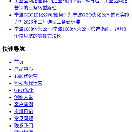
工业品网络营销/制造业利润下滑27%背后：工业品网络
营销的三条转型路径
宁波GEO优化公司/如何评判宁波GEO优化公司的真实能
力？2026年工厂选型三条硬标准
宁波1688运营公司/宁波1688运营公司筛选指南：避开3
个常见坑的实操方法论
快速导航
首页
产品中心
1688代运营
短视频代运营
GEO优化
创始人说
客户案例
奥凯日记
常见问题
联系我们