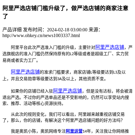
阿里严选店铺门槛升级了，做严选店铺的商家注意
了
产品详细
发布时间：2024-02-18 03:00:00
来源：
http://www.ohkey.cn/news1003337.html
阿里
严选店铺
阿里平台此次严选准入门槛的升级，主要针对
，严
选旗舰店的准入门槛仍然保持原有的
等级或者是超级工厂、实力贸
L2
易商或者实力工厂。
阿里
严选店铺
的准求门槛要求，商家店铺
等级要达到
及以
L
L3
上，并且交易勋章等级要达到
及以上，其他资质不变。
3A
阿里
严选店铺
如果你的店铺已经入驻
，但是没有达标，将会被清
退出严选。不过你的严选单品还是不受影响的，仍然可以享受站内搜
索、推荐、活动等核心资源扶持。
从此次的规则变化，我们可以看出，阿里越来越重视店铺交易
了，那么，你的店铺，有解决这个阿里严选店铺问题的好方法吗？
我是奥凯小陈，奥凯网络专注
阿里运营
年，关注我让你网络推
14