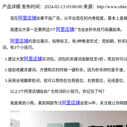
产品详细
发布时间：2024-02-13 03:00:00
来源：http://www.ohkey
阿里
店铺
现在
如果
不投广告，以平台现在的内卷程度，基本上是
阿里
店铺
广告投放
我建议大家一定要把这
个
秒杀技巧收藏起来。
3
阿里
店铺
的首位展示，俗称标王，有
种售卖形式：竞拍期，秒杀
3
词，有
个小技巧。
3
阿里
店铺
建议大家
买词包，词包的关键词金额低至
折，而且你可
1.
3
提前收藏关键词，方便购买的时候一键秒杀，因为秒杀拼的是手速，
2.
采用全域霸屏抢词，就可以帮你在左侧首位、右侧首位，无线首位，
3.
投放广告
以上
个阿里店铺
抢词的小技巧，你记住了吗？
3
阿里
店铺
我是奥凯小陈，奥凯网路专注
运营
年，关注我让你网
14