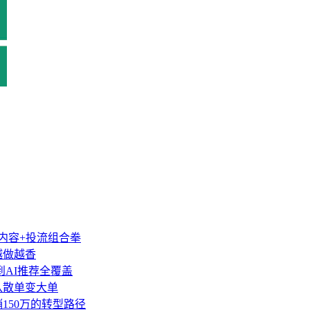
类内容+投流组合拳
越做越香
到AI推荐全覆盖
盘从散单变大单
销150万的转型路径