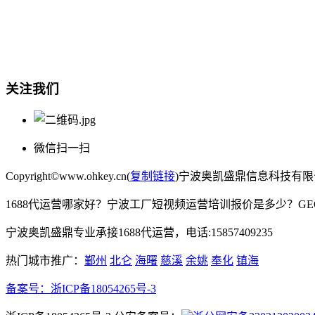
总部地址：鄞州商会大厦-南楼
宁波奥凯盛鼎信息科技有限公司
电话:15857409235
关注我们
微信扫一扫
Copyright©www.ohkey.cn(
复制链接
)宁波奥凯盛鼎信息科技有
1688代运营哪家好？宁波工厂短视频运营培训报价是多少？G
宁波奥凯盛鼎专业承接1688代运营，电话:15857409235
热门城市推广：
鄞州
北仑
海曙
慈溪
余姚
奉化
镇海
备案号：
浙ICP备18054265号-3