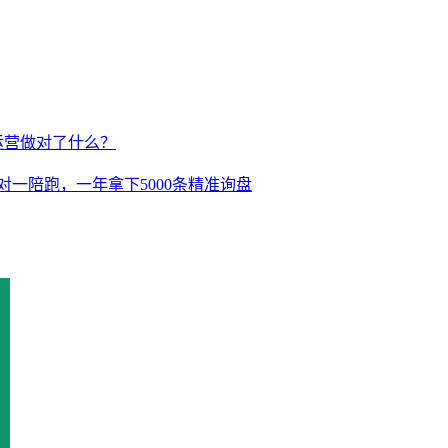
运营做对了什么？
对一陪跑，一年拿下5000条精准询盘