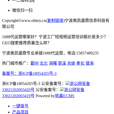
微信扫一扫
Copyright©www.ohkey.cn(
复制链接
)宁波奥凯盛鼎信息科技有
限公司
1688代运营哪家好？宁波工厂短视频运营培训报价是多少？
GEO搜索推荐质量怎么样？
宁波奥凯盛鼎专业承接1688代运营，电话:15857409235
热门城市推广：
鄞州
北仑
海曙
慈溪
余姚
奉化
镇海
备案号：
浙ICP备18054265号-3
浙ICP备18054265号-3 公安备案号：
浙公网安备
33021202003420号
公安备案号：
浙公网安备
33021202003419号
Powered by
筑巢ECMS
一键拨号
产品项目