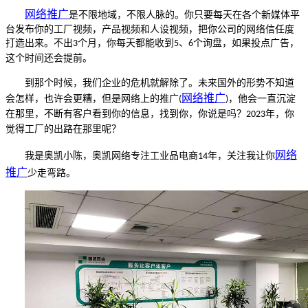
网络推广
是不限地域，不限人脉的。你只要每天在各个新媒体平
台发布你的工厂视频，产品视频和人设视频，把你公司的网络信任度
打造出来。不出
个月，你每天都能收到
、
个询盘，如果投点广告，
3
5
6
这个时间还会提前。
到那个时候，我们企业的危机就解除了。未来国外的形势不知道
网络推广
会怎样，也许会更糟，但是网络上的推广
，他会一直沉淀
(
)
在那里，不断有客户看到你的信息，找到你，你说是吗？
年，你
2023
觉得工厂的出路在那里呢？
网络
我是奥凯小陈，奥凯网络专注工业品电商
年，关注我让你
14
推广
少走弯路。