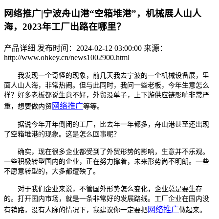
网络推广|宁波舟山港“空箱堆港”，机械展人山人
海，2023年工厂出路在哪里？
产品详细
发布时间：2024-02-12 03:00:00
来源：
http://www.ohkey.cn/news1002900.html
我发现一个奇怪的现象，前几天我去宁波的一个机械设备展，里
面人山人海，非常热闹。但与此同时，我问一些老板，今年生意怎么
样？好多老板都说生意不好，外贸没单子，上下游供应链影响非常严
网络推广
重，想要做内贸
等等。
据说今年开年倒闭的工厂，比去年一年都多，舟山港甚至还出现
了空箱堆港的现象。这是怎么回事呢？
确实，现在很多企业都受到了外贸形势的影响，生意并不乐观。
一些积极转型国内的企业，正在努力撑着，未来形势尚不明朗。一些
不愿意转型的，大多都遭殃了。
对于我们企业来说，不管国外形势怎么变化，企业总是要生存
的。打开国内市场，就是一条非常好的发展路线。工厂企业在国内没
网络推广
有销路，没有人脉的情况下，我建议你一定要把
做起来。