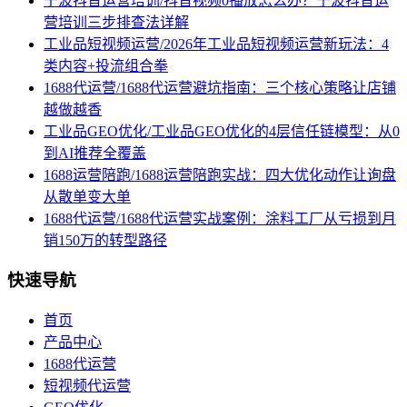
宁波抖音运营培训/抖音视频0播放怎么办？宁波抖音运
营培训三步排查法详解
工业品短视频运营/2026年工业品短视频运营新玩法：4
类内容+投流组合拳
1688代运营/1688代运营避坑指南：三个核心策略让店铺
越做越香
工业品GEO优化/工业品GEO优化的4层信任链模型：从0
到AI推荐全覆盖
1688运营陪跑/1688运营陪跑实战：四大优化动作让询盘
从散单变大单
1688代运营/1688代运营实战案例：涂料工厂从亏损到月
销150万的转型路径
快速导航
首页
产品中心
1688代运营
短视频代运营