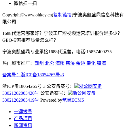
微信扫一扫
Copyright©www.ohkey.cn(
复制链接
)宁波奥凯盛鼎信息科技有
限公司
1688代运营哪家好？宁波工厂短视频运营培训报价是多少？
GEO搜索推荐质量怎么样？
宁波奥凯盛鼎专业承接1688代运营，电话:15857409235
热门城市推广：
鄞州
北仑
海曙
慈溪
余姚
奉化
镇海
备案号：
浙ICP备18054265号-3
浙ICP备18054265号-3 公安备案号：
浙公网安备
33021202003420号
公安备案号：
浙公网安备
33021202003419号
Powered by
筑巢ECMS
一键拨号
产品项目
新闻资讯