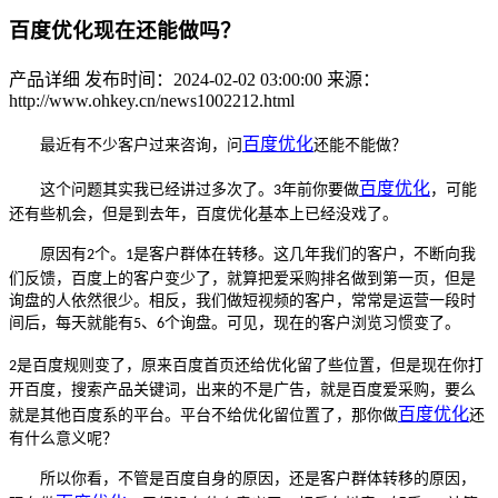
百度优化现在还能做吗？
产品详细
发布时间：2024-02-02 03:00:00
来源：
http://www.ohkey.cn/news1002212.html
百度优化
最近有不少客户过来咨询，问
还能不能做？
百度优化
这个问题其实我已经讲过多次了。
年前你要做
，可能
3
还有些机会，但是到去年，百度优化基本上已经没戏了。
原因有
个。
是客户群体在转移。这几年我们的客户，不断向我
2
1
们反馈，百度上的客户变少了，就算把爱采购排名做到第一页，但是
询盘的人依然很少。相反，我们做短视频的客户，常常是运营一段时
间后，每天就能有
、
个询盘。可见，现在的客户浏览习惯变了。
5
6
是百度规则变了，原来百度首页还给优化留了些位置，但是现在你打
2
开百度，搜索产品关键词，出来的不是广告，就是百度爱采购，要么
百度优化
就是其他百度系的平台。平台不给优化留位置了，那你做
还
有什么意义呢？
所以你看，不管是百度自身的原因，还是客户群体转移的原因，