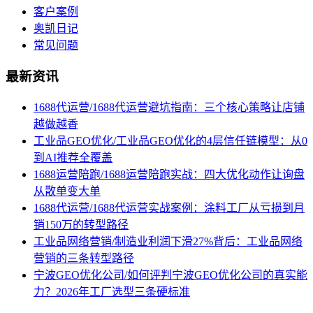
客户案例
奥凯日记
常见问题
最新资讯
1688代运营/1688代运营避坑指南：三个核心策略让店铺
越做越香
工业品GEO优化/工业品GEO优化的4层信任链模型：从0
到AI推荐全覆盖
1688运营陪跑/1688运营陪跑实战：四大优化动作让询盘
从散单变大单
1688代运营/1688代运营实战案例：涂料工厂从亏损到月
销150万的转型路径
工业品网络营销/制造业利润下滑27%背后：工业品网络
营销的三条转型路径
宁波GEO优化公司/如何评判宁波GEO优化公司的真实能
力？2026年工厂选型三条硬标准