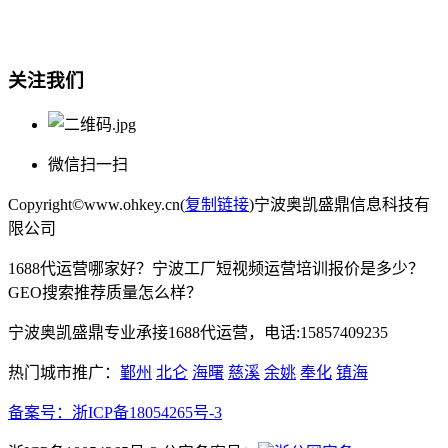
电话:15857409235
关注我们
微信扫一扫
Copyright©www.ohkey.cn(
复制链接
)宁波奥凯盛鼎信息科技有
限公司
1688代运营哪家好？宁波工厂短视频运营培训报价是多少？
GEO搜索推荐质量怎么样？
宁波奥凯盛鼎专业承接1688代运营，电话:15857409235
热门城市推广：
鄞州
北仑
海曙
慈溪
余姚
奉化
镇海
备案号：
浙ICP备18054265号-3