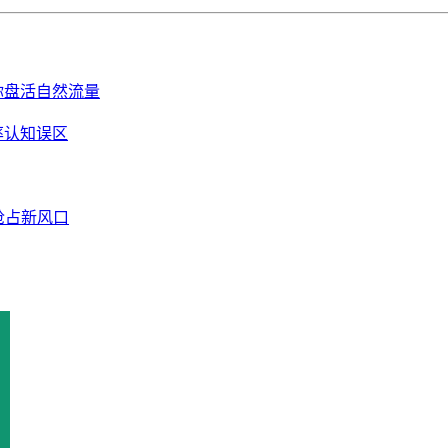
你盘活自然流量
率认知误区
抢占新风口