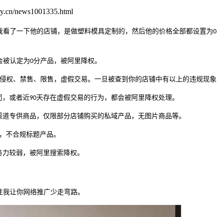
.cn/news1001335.html
我看了一下他的店铺，是做塑料模具定制的，然后他的价格全部都设置为
0
会被认定为
分产品，被阿里降权。
0
侵权、禁售、限售，虚假交易。一旦被查到你的店铺中有以上的违规现象
罚，或者近
天存在虚假交易的行为，都会被阿里降权处理。
90
渠道专供商品，仅限部分店铺购买的私域产品，无图片商品等。
，不合规标题产品。
务力较弱，被阿里搜索降权。
注我让你网络推广少走弯路。