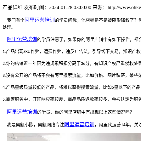
产品详细
发布时间：2024-01-28 03:00:00
来源：http://www.ohkey
阿里运营培训
我们有个
的学员问我，他店铺是不是被隐形降权了？
处理。
阿里运营培训
的学员注意了，如果你的阿里店铺中有如下操作，都
产品出现
作弊，运费作弊，违反广告法，引导线下交易，知识产权
1.
SKU
你的店铺近一年因为违规累积扣分高于
分，有知识产权严重侵权处
2.
36
没有公开的产品将不会有阿里搜索流量，比如价格、图片私密，某些
3.
产品星级质量较低的产品，将难以获得搜索流量，比如
星以下的产品
4.
5
商家服务中，旺旺响应率较差，商品品质退款率较多，会被认定为服
5.
阿里运营培训
的学员
，
你的
阿里
店铺中有出现以上这些情况吗？
阿里运营培训
我是奥凯小陈，奥凯网络专注
，
阿里代运营
年，关
14