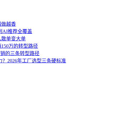
越做越香
到AI推荐全覆盖
盘从散单变大单
销150万的转型路径
营销的三条转型路径
力？2026年工厂选型三条硬标准