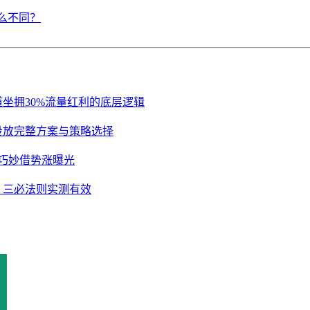
么不同？
道坐拥30%流量红利的底层逻辑
推投放完整方案与策略选择
训巧妙借势涨曝光
：三必法则实测有效