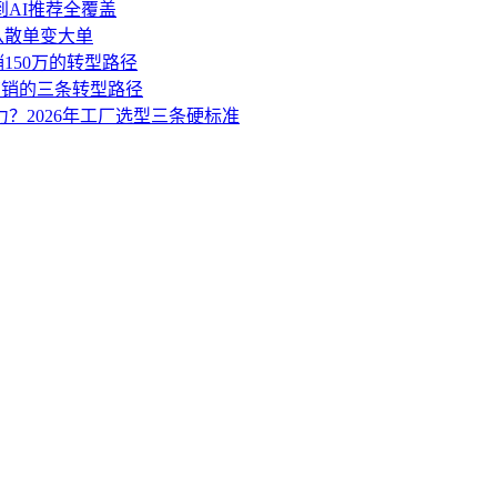
到AI推荐全覆盖
盘从散单变大单
销150万的转型路径
营销的三条转型路径
力？2026年工厂选型三条硬标准