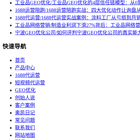
工业品GEO优化/工业品GEO优化的4层信任链模型：从0
1688运营陪跑/1688运营陪跑实战：四大优化动作让询
1688代运营/1688代运营实战案例：涂料工厂从亏损到月
工业品网络营销/制造业利润下滑27%背后：工业品网络
宁波GEO优化公司/如何评判宁波GEO优化公司的真实能
快速导航
首页
产品中心
1688代运营
短视频代运营
GEO优化
创始人说
客户案例
奥凯日记
常见问题
联系我们
网站地图