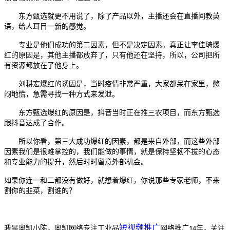
东方甄选就更不用说了，除了产品以外，主播还会在直播间教英
语，给人耳目一新的感觉。
专业是他们成功的第二因素，但不是决定因素。真正让李佳琦爆
红的原因是，其他主播都放弃了，只有他还在坚持，所以，公司把所
有资源都放在了他身上。
刘耕宏爆红的诱因是，当时疫情非常严重，大家都呆在家里，憋
闷地慌，急需寻找一种方式来发泄。
东方甄选爆红的原因是，抖音当时正在推三农项目，而东方甄选
跟抖音达成了合作。
所以你看，第三大成功爆红的因素，都是来自外部，而这些外部
因素我们是很难掌控的，我们能做的事情，就是保持坚韧不拔的心态
和专业能力的提升，然后时时留意外部机会。
如果你连一和二都没有做好，就想着爆红，你说那些专家老师，不来
割你的韭菜，割谁的？
短视频推广
我是奥凯小陈，奥凯网络专注工业品
网络推广
年，关注
14