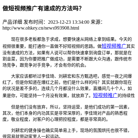
做短视频推广有速成的方法吗？
产品详细
发布时间：2023-12-23 13:34:00
来源：
http://www.ohkey.cn/news993908.html
现在很多老板都急于求成，想要快速从网络上拿到结果。今天的
短视频推广
视频很重要，能打通你一直做不好短视频的思路。做
其实
没有速成的方法，如果有人说可以帮你快速拿到询盘订单，那就是在
割韭菜，因为你要把推广做成功，是需要不断跟大众沟通，跟传统市
场竞争，跟竞争对手竞争，才会有你的机会。
大家应该都听过李佳琦、刘耕宏和东方甄选吧，感觉一夜之间爆
红了，但是你知道在爆红之前，他们是什么样的吗？其实就跟你现在
的状况是差不多的，连续几个月都没什么效果，直播间几十个人，如
短视频推广
果是你，可能坚持一个月没有效果，就放弃了。
的持续性
但是他们没有放弃，所以，坚持运营，是他们成功的第一因素，
其次，他们本身的内功其实是非常深厚的，李佳琦对产品的熟悉程
度，敬业程度，对客户的心理把控程度，都是非常高的。
刘耕宏的健身操也确实简单易上手，现场的氛围烘托也很不错，
很容易就带动家里人一起运动。