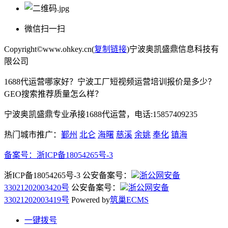
微信扫一扫
Copyright©www.ohkey.cn(
复制链接
)宁波奥凯盛鼎信息科技有
限公司
1688代运营哪家好？宁波工厂短视频运营培训报价是多少？
GEO搜索推荐质量怎么样？
宁波奥凯盛鼎专业承接1688代运营，电话:15857409235
热门城市推广：
鄞州
北仑
海曙
慈溪
余姚
奉化
镇海
备案号：
浙ICP备18054265号-3
浙ICP备18054265号-3 公安备案号：
浙公网安备
33021202003420号
公安备案号：
浙公网安备
33021202003419号
Powered by
筑巢ECMS
一键拨号