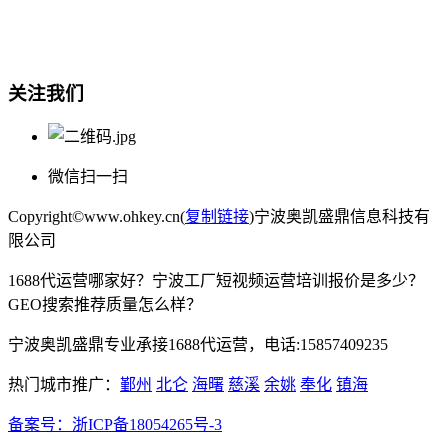
宁波奥凯盛鼎信息科技有限公司
电话:15857409235
关注我们
微信扫一扫
Copyright©www.ohkey.cn(
复制链接
)宁波奥凯盛鼎信息科技有
限公司
1688代运营哪家好？宁波工厂短视频运营培训报价是多少？
GEO搜索推荐质量怎么样？
宁波奥凯盛鼎专业承接1688代运营，电话:15857409235
热门城市推广：
鄞州
北仑
海曙
慈溪
余姚
奉化
镇海
备案号：
浙ICP备18054265号-3