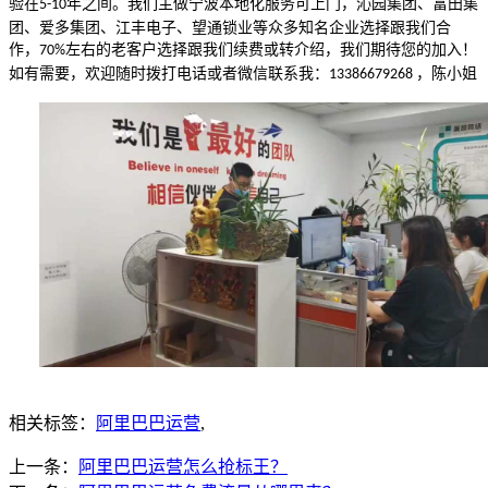
验在
年之间。我们主做宁波本地化服务可上门，沁园集团、富田集
5-10
团、爱多集团、江丰电子、望通锁业等众多知名企业选择跟我们合
作，
左右的老客户选择跟我们续费或转介绍，我们期待您的加入！
70%
如有需要，欢迎随时拨打电话或者微信联系我：
，陈小姐
13386679268
相关标签：
阿里巴巴运营
,
上一条：
阿里巴巴运营怎么抢标王？