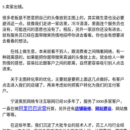
卖家出镜。
5.
很多老板是不愿意把自己的头像放到主图上的，其实做生意也没必要
避讳这一点，就像我们走进一家店里，冷冷清清，里面连个服务员也
没有，可能连问的意愿也没有了。相反，另外一家店你还没有进去，
就有服务员已经在面带微笑热情地招呼你进去看看，你也会有想要进
去看看的想法。
在线上做生意，本来就看不到人，跟消费者之间隔着网络，有一
种疏离感的，如果能把你面带微笑真诚的头像放上去，就会给人一种
热情的感觉，容易拉近跟客户之间的距离，自然更容易吸引别人点击
进来。
关于主图转化率的优化，主要就是要把上面这几点做好。有客户
点击进入我们的店铺了，再来考虑如何把客户转化为我们的支付客
户。
宁波奥凯网络专注互联网已经
多年了，服务了
多家客户，
10
3000
阿里巴巴运营
一直在做
托管，另外还有
店铺装修
、
网站建设
、网站推
广等等。
在这些年里，我们沉淀了大批专业的技术人才，员工人均行业经