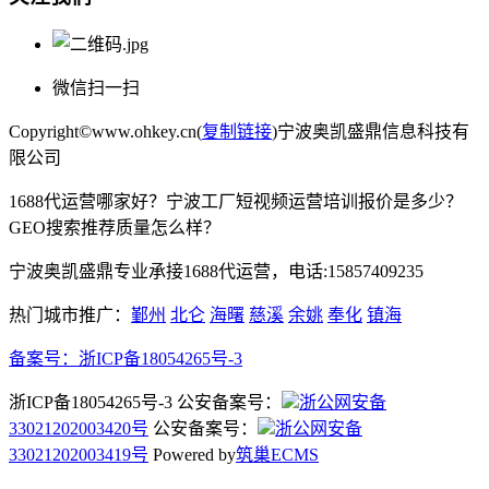
微信扫一扫
Copyright©www.ohkey.cn(
复制链接
)宁波奥凯盛鼎信息科技有
限公司
1688代运营哪家好？宁波工厂短视频运营培训报价是多少？
GEO搜索推荐质量怎么样？
宁波奥凯盛鼎专业承接1688代运营，电话:15857409235
热门城市推广：
鄞州
北仑
海曙
慈溪
余姚
奉化
镇海
备案号：
浙ICP备18054265号-3
浙ICP备18054265号-3 公安备案号：
浙公网安备
33021202003420号
公安备案号：
浙公网安备
33021202003419号
Powered by
筑巢ECMS