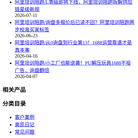
阿里培训陪跑/L等级即将下线，阿里培训陪跑拆解供应
链星级新规
2026-07-11
阿里培训陪跑/询盘多报价后已读不回？阿里培训陪跑两
步校准买家标签
2026-06-23
阿里培训陪跑/从0询盘到行业第13！1688运营靠谱才是
真本事
2026-04-16
阿里培训陪跑/小工厂也能逆袭！PU解压玩具1688不投
广告，询盘翻倍
2026-04-07
相关产品
分类目录
客户案例
奥凯日记
常见问题