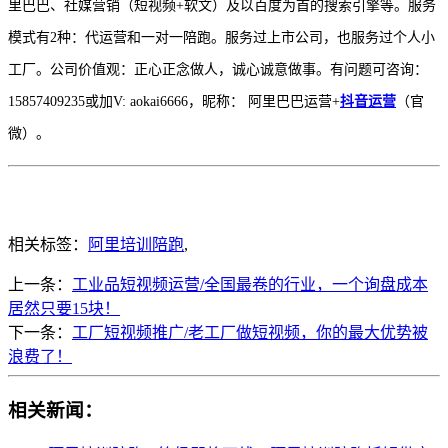
里巴巴、社媒营销（短视频+软文）及以百度为首的搜索引擎等。服务
模式有2种：代运营和一对一陪跑。服务过上市公司，也服务过个人小
工厂。公司价值观：正心正念做人，诚心诚意做事。有问题可咨询：
15857409235或加V: aokai6666，昵称： 阿里巴巴运营+
抖音运营
（官
微）。
相关标签：
阿里培训陪跑
,
上一条：
工业品短视频运营/全国最卷的行业，一个询盘成本
居然只要15块！
下一条：
工厂短视频推广/老工厂做短视频，你的最大优势被
浪费了！
相关新闻：