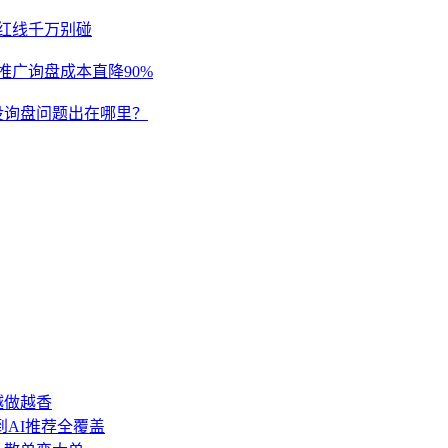
流红线千万别碰
推广询盘成本直降90%
没询盘问题出在哪里？
越做越香
到AI推荐全覆盖