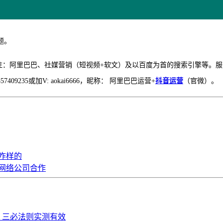
题。
网络营销17年，专注：阿里巴巴、社媒营销（短视频+软文）及以百度为首的搜索
35或加V: aokai6666，昵称： 阿里巴巴运营+
抖音运营
（官微）。
是咋样的
网络公司合作
：三必法则实测有效