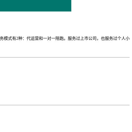
引擎等。服务模式有2种：代运营和一对一陪跑。服务过上市公司，也服务过个人小